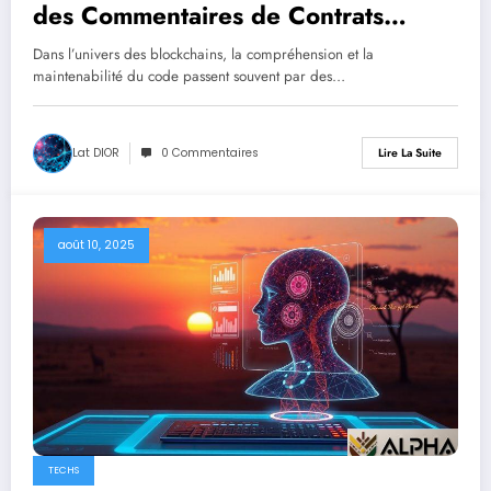
des Commentaires de Contrats
Intelligents grâce aux LLM
Dans l’univers des blockchains, la compréhension et la
maintenabilité du code passent souvent par des…
Lat DIOR
0 Commentaires
Lire La Suite
août 10, 2025
TECHS