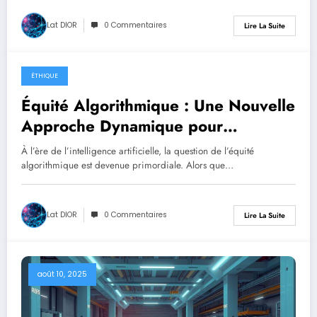
Lat DIOR
0 Commentaires
Lire La Suite
ÉTHIQUE
août 10, 2025
Équité Algorithmique : Une Nouvelle
Approche Dynamique pour
l’Intelligence Artificielle
À l’ère de l’intelligence artificielle, la question de l’équité
algorithmique est devenue primordiale. Alors que…
Lat DIOR
0 Commentaires
Lire La Suite
août 10, 2025