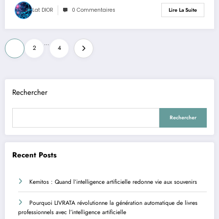
Lat DIOR
0 Commentaires
Lire La Suite
Pagination
…
1
2
4
des
publications
Rechercher
Rechercher
Recent Posts
Kemitos : Quand l’intelligence artificielle redonne vie aux souvenirs
Pourquoi LIVRATA révolutionne la génération automatique de livres
professionnels avec l’intelligence artificielle