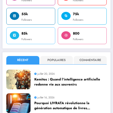
Followers
Followers
55k
75k
Followers
Followers
85k
800
Followers
Followers
RÉCENT
POPULAIRES
COMMENTAIRE
juillet 20, 2026
Kemitos : Quand l’intelligence artificielle
redonne vie aux souvenirs
juillet 16, 2026
Pourquoi LIVRATA révolutionne la
génération automatique de livres