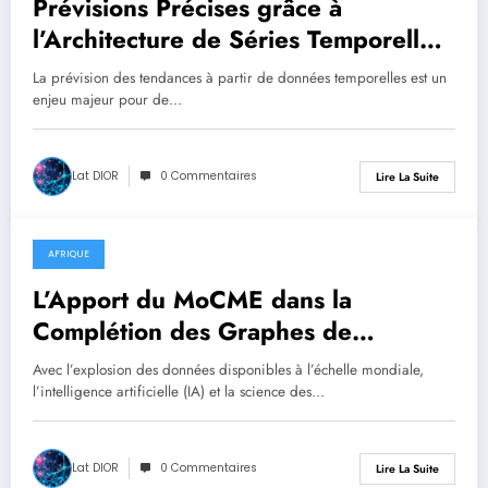
Prévisions Précises grâce à
l’Architecture de Séries Temporelles
Fuzzy
La prévision des tendances à partir de données temporelles est un
enjeu majeur pour de…
Lat DIOR
0 Commentaires
Lire La Suite
AFRIQUE
août 10, 2025
L’Apport du MoCME dans la
Complétion des Graphes de
Connaissances Multimodaux
Avec l’explosion des données disponibles à l’échelle mondiale,
l’intelligence artificielle (IA) et la science des…
Lat DIOR
0 Commentaires
Lire La Suite