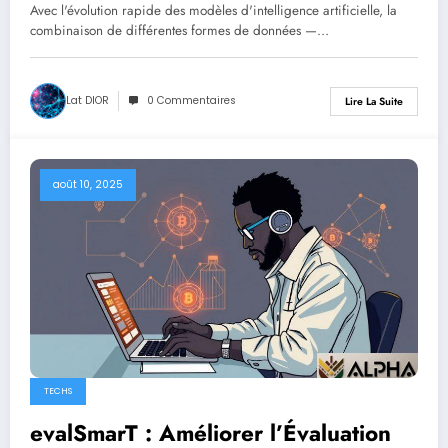
Multimodales pour l’IA
Avec l'évolution rapide des modèles d'intelligence artificielle, la
combinaison de différentes formes de données —…
Lat DIOR
0 Commentaires
Lire La Suite
août 10, 2025
TECHS
evalSmarT : Améliorer l’Évaluation