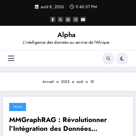
Aller
août 8, 2026
9:40:58 PM
au
contenu
Alpha
L’intelligence des données au service de l’Afrique.
Accueil
2025
août
10
TECHS
août 10, 2025
MMGraphRAG : Révolutionner
l’Intégration des Données