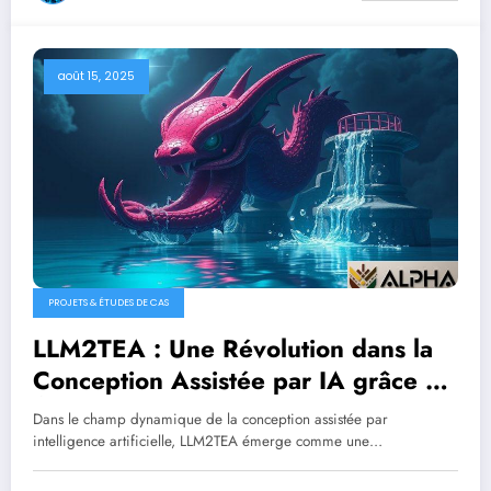
août 15, 2025
PROJETS & ÉTUDES DE CAS
LLM2TEA : Une Révolution dans la
Conception Assistée par IA grâce à
Évolution Multitâche
Dans le champ dynamique de la conception assistée par
intelligence artificielle, LLM2TEA émerge comme une…