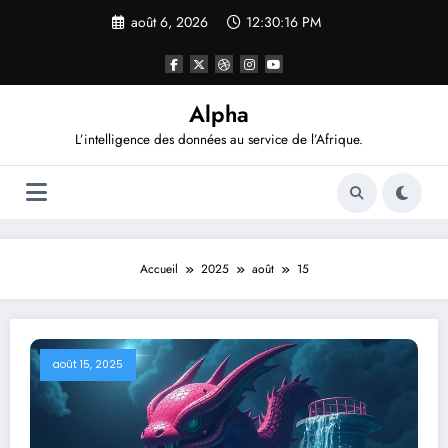
Aller
août 6, 2026
12:30:18 PM
au
contenu
Alpha
L’intelligence des données au service de l’Afrique.
Accueil
2025
août
15
août 15, 2025