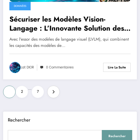
DONNÉES
Sécuriser les Modèles Vision-
Langage : L’Innovante Solution des
Tenseurs de Sécurité
Avec l'essor des modèles de langage visuel (LVLM), qui combinent
les capacités des modèles de…
Lat DIOR
0 Commentaires
Lire La Suite
Pagination
…
1
2
7
des
publications
Rechercher
Rechercher