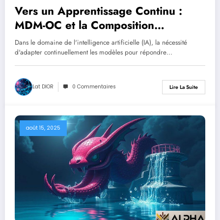
Vers un Apprentissage Continu :
MDM-OC et la Composition
Réversible des Modèles
Dans le domaine de l'intelligence artificielle (IA), la nécessité
d’Intelligence Artificielle
d'adapter continuellement les modèles pour répondre…
Lat DIOR
0 Commentaires
Lire La Suite
août 15, 2025