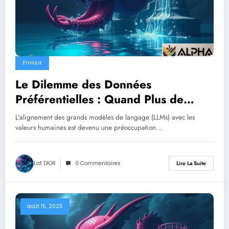
ÉTHIQUE
Le Dilemme des Données
Préférentielles : Quand Plus de
Modèles Rime avec Moins de
L'alignement des grands modèles de langage (LLMs) avec les
Sécurité
valeurs humaines est devenu une préoccupation…
Lat DIOR
0 Commentaires
Lire La Suite
août 15, 2025