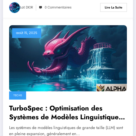
Lat DIOR
0 Commentaires
Lire La Suite
août 15, 2025
TECHS
TurboSpec : Optimisation des
Systèmes de Modèles Linguistiques
grâce à un Contrôle Habile de la
Les systèmes de modèles linguistiques de grande taille (LLM) sont
Spéculation
en pleine expansion, généralement en…