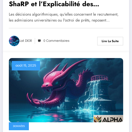
ShaRP et l’Explicabilité des
Décisions Algorithmiques
Les décisions algorithmiques, qu'elles concernent le recrutement,
les admissions universitaires ou l'octroi de prêts, reposent…
Lat DIOR
0 Commentaires
Lire La Suite
août 15, 2025
DONNÉES