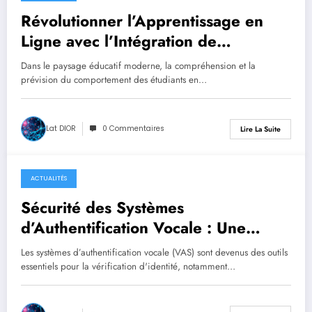
septembre 10, 2025
Révolutionner l’Apprentissage en
Ligne avec l’Intégration de
Biosenseurs et d’Analyses
Dans le paysage éducatif moderne, la compréhension et la
Multimodales
prévision du comportement des étudiants en…
Lat DIOR
0 Commentaires
Lire La Suite
ACTUALITÉS
septembre 10, 2025
Sécurité des Systèmes
d’Authentification Vocale : Une
Nouvelle Menace Émergente
Les systèmes d’authentification vocale (VAS) sont devenus des outils
essentiels pour la vérification d'identité, notamment…