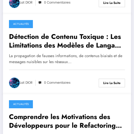
Lat DIOR
0 Commentaires
Lire La Suite
ACTUALITÉS
septembre 10, 2025
Détection de Contenu Toxique : Les
Limitations des Modèles de Langage
dans le Combat contre les Fake
La propagation de fausses informations, de contenus biaisés et de
News
messages nuisibles sur les réseaux…
Lat DIOR
0 Commentaires
Lire La Suite
ACTUALITÉS
septembre 10, 2025
Comprendre les Motivations des
Développeurs pour le Refactoring