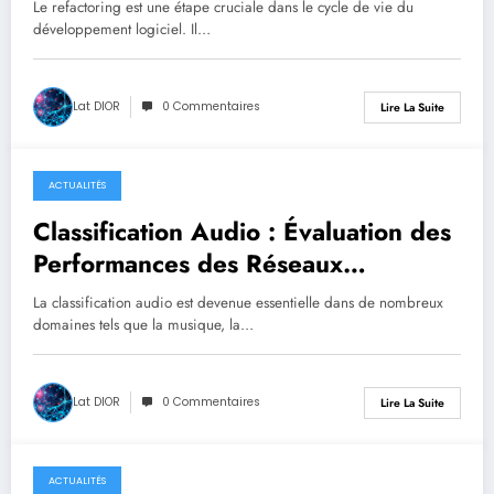
avec les Modèles de Langage
Le refactoring est une étape cruciale dans le cycle de vie du
développement logiciel. Il…
Lat DIOR
0 Commentaires
Lire La Suite
ACTUALITÉS
septembre 10, 2025
Classification Audio : Évaluation des
Performances des Réseaux
Neurones Convolutionnels
La classification audio est devenue essentielle dans de nombreux
domaines tels que la musique, la…
Lat DIOR
0 Commentaires
Lire La Suite
ACTUALITÉS