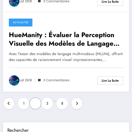
Lat DIOR
0 Commentaires
Lire La Suite
ACTUALITÉS
septembre 10, 2025
HueManity : Évaluer la Perception
Visuelle des Modèles de Langage
Multimodaux
Avec l'essor des modèles de langage multimodaux (MLLMs), offrant
des capacités de raisonnement visuel impressionnantes,…
Lat DIOR
0 Commentaires
Lire La Suite
Pagination
…
1
2
3
8
des
publications
Rechercher