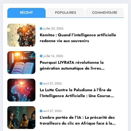
RÉCENT
POPULAIRES
COMMENTAIRE
juillet 20, 2026
Kemitos : Quand l’intelligence artificielle
redonne vie aux souvenirs
juillet 16, 2026
Pourquoi LIVRATA révolutionne la
génération automatique de livres
professionnels avec l’intelligence artificielle
avril 27, 2026
La Lutte Contre le Paludisme à l’Ère de
l’Intelligence Artificielle : Une Course
Contre la Montre Africaine
avril 27, 2026
L’ombre portée de l’IA : La précarité des
travailleurs du clic en Afrique face à la
révolution numérique