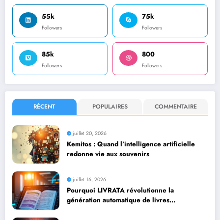
55k
75k
Followers
Followers
85k
800
Followers
Followers
RÉCENT
POPULAIRES
COMMENTAIRE
juillet 20, 2026
Kemitos : Quand l’intelligence artificielle
redonne vie aux souvenirs
juillet 16, 2026
Pourquoi LIVRATA révolutionne la
génération automatique de livres
professionnels avec l’intelligence artificielle