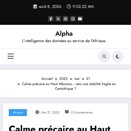
Aller
août 8, 2026
9:03:23 AM
au
contenu
Alpha
L’intelligence des données au service de l’Afrique.
Accueil
2025
mai
21
Calme précaire au Haut Mbomou : vers une stabilité fragile en
Centrafrique ?
Afrique
Mai 21, 2025
0 Commentaires
Calme précaire au Haut