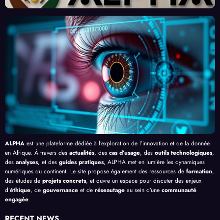
urs
Front
Prom
ent
du
contr
esses
l’Effi
Clic »
e le
, au-
cacit
en
Palud
delà
é de
Afriq
isme
de
l’IA
ue
en
Bang
Afriq
ui
ue
ALPHA
est une plateforme dédiée à l’exploration de l’innovation et de la donnée
en Afrique. À travers des
actualités
, des
cas d’usage
, des
outils technologiques
,
des
analyses
, et des
guides pratiques
, ALPHA met en lumière les dynamiques
numériques du continent. Le site propose également des ressources de
formation
,
des études de
projets concrets
, et ouvre un espace pour discuter des enjeux
d’
éthique
, de
gouvernance
et de
réseautage
au sein d’une
communauté
engagée
.
RECENT NEWS