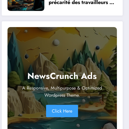
précarité des travailleurs du
clic en Afrique face à la
révolution numérique
NewsCrunch Ads
A Responsive, Multipurpose & Optimized
Wordpress Theme.
Click Here