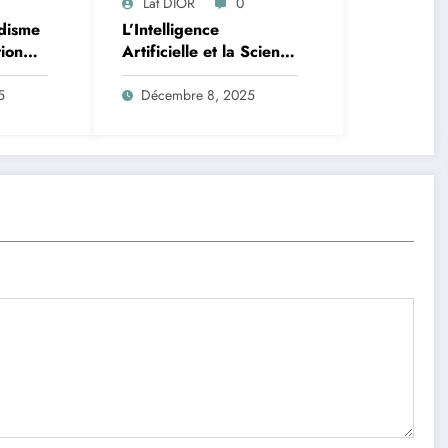
Lat DIOR
0
disme
L’Intelligence
tion
Artificielle et la Science
des Données : Un
Lutte
Nouveau Front contre
5
Décembre 8, 2025
le Paludisme en
Afrique