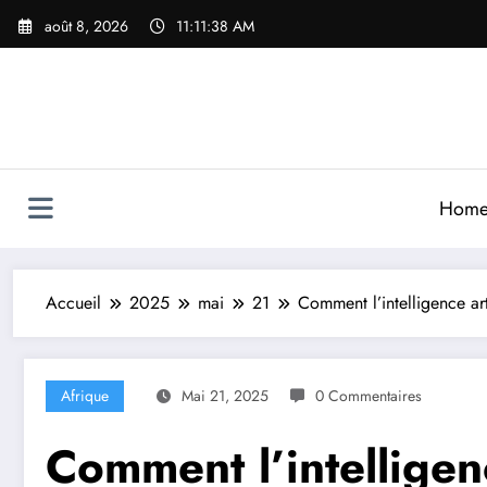
Aller
août 8, 2026
11:11:40 AM
au
contenu
Hom
Accueil
2025
mai
21
Comment l’intelligence art
Afrique
Mai 21, 2025
0 Commentaires
Comment l’intelligenc