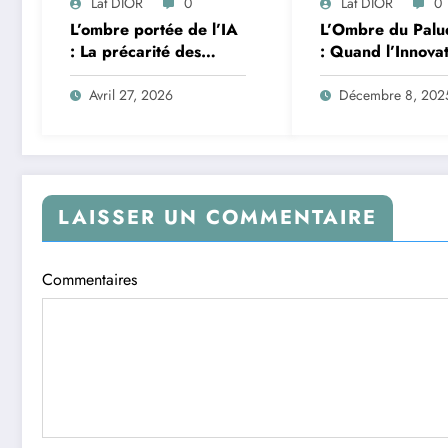
Lat DIOR
0
Lat DIOR
0
L’ombre portée de l’IA
L’Ombre du Palu
: La précarité des
: Quand l’Innova
travailleurs du clic en
Africaine et l’IA
Afrique face à la
Redéfinissent la 
Avril 27, 2026
Décembre 8, 202
révolution numérique
LAISSER UN COMMENTAIRE
Commentaires