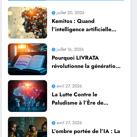
juillet 20, 2026
Kemitos : Quand
l’intelligence artificielle
redonne vie aux souvenirs
juillet 16, 2026
Pourquoi LIVRATA
révolutionne la génération
automatique de livres
professionnels avec
avril 27, 2026
l’intelligence artificielle
La Lutte Contre le
Paludisme à l’Ère de
l’Intelligence Artificielle :
Une Course Contre la
avril 27, 2026
Montre Africaine
L’ombre portée de l’IA : La