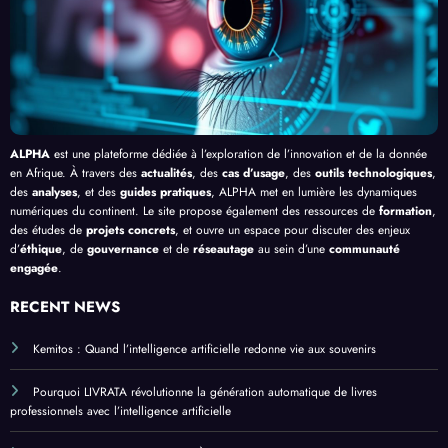
ue
en
Bang
Afriq
ui
ue
ALPHA
est une plateforme dédiée à l’exploration de l’innovation et de la donnée
en Afrique. À travers des
actualités
, des
cas d’usage
, des
outils technologiques
,
des
analyses
, et des
guides pratiques
, ALPHA met en lumière les dynamiques
numériques du continent. Le site propose également des ressources de
formation
,
des études de
projets concrets
, et ouvre un espace pour discuter des enjeux
d’
éthique
, de
gouvernance
et de
réseautage
au sein d’une
communauté
engagée
.
RECENT NEWS
Kemitos : Quand l’intelligence artificielle redonne vie aux souvenirs
Pourquoi LIVRATA révolutionne la génération automatique de livres
professionnels avec l’intelligence artificielle