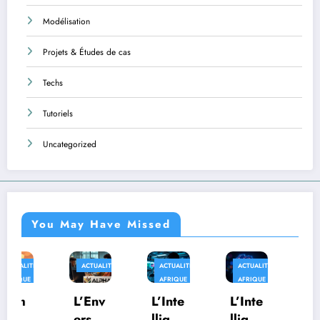
Modélisation
Projets & Études de cas
Techs
Tutoriels
Uncategorized
You May Have Missed
ACTUALITÉS
ACTUALITÉS
ACTUALITÉS
AFRIQUE
AFRIQUE
AFRIQUE
TECHS
L’Env
L’Inte
L’Inte
Au-
ers
lligen
lligen
delà