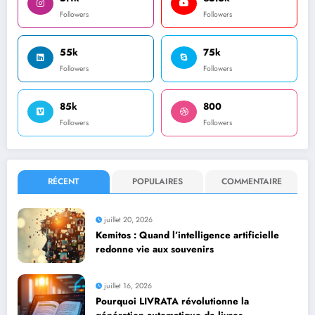
Followers
Followers
55k
75k
Followers
Followers
85k
800
Followers
Followers
RÉCENT
POPULAIRES
COMMENTAIRE
juillet 20, 2026
Kemitos : Quand l’intelligence artificielle
redonne vie aux souvenirs
juillet 16, 2026
Pourquoi LIVRATA révolutionne la