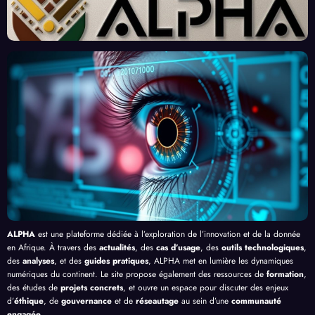
« Tra
Nouv
Enjeu
Redé
vaille
eau
x et
finiss
urs
Front
Prom
ent
du
contr
esses
l’Effi
Clic »
e le
, au-
cacit
en
Palud
delà
é de
Afriq
isme
de
l’IA
ue
en
Bang
Afriq
ui
ue
ALPHA
est une plateforme dédiée à l’exploration de l’innovation et de la donnée
en Afrique. À travers des
actualités
, des
cas d’usage
, des
outils technologiques
,
des
analyses
, et des
guides pratiques
, ALPHA met en lumière les dynamiques
numériques du continent. Le site propose également des ressources de
formation
,
des études de
projets concrets
, et ouvre un espace pour discuter des enjeux
d’
éthique
, de
gouvernance
et de
réseautage
au sein d’une
communauté
engagée
.