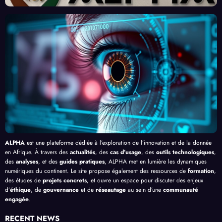
urs
Front
Prom
ent
du
contr
esses
l’Effi
Clic »
e le
, au-
cacit
en
Palud
delà
é de
Afriq
isme
de
l’IA
ue
en
Bang
Afriq
ui
ue
ALPHA
est une plateforme dédiée à l’exploration de l’innovation et de la donnée
en Afrique. À travers des
actualités
, des
cas d’usage
, des
outils technologiques
,
des
analyses
, et des
guides pratiques
, ALPHA met en lumière les dynamiques
numériques du continent. Le site propose également des ressources de
formation
,
des études de
projets concrets
, et ouvre un espace pour discuter des enjeux
d’
éthique
, de
gouvernance
et de
réseautage
au sein d’une
communauté
engagée
.
RECENT NEWS