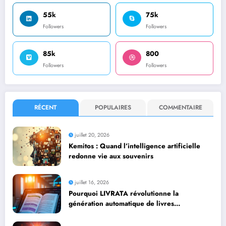
55k
75k
Followers
Followers
85k
800
Followers
Followers
RÉCENT
POPULAIRES
COMMENTAIRE
juillet 20, 2026
Kemitos : Quand l’intelligence artificielle
redonne vie aux souvenirs
juillet 16, 2026
Pourquoi LIVRATA révolutionne la
génération automatique de livres
professionnels avec l’intelligence artificielle