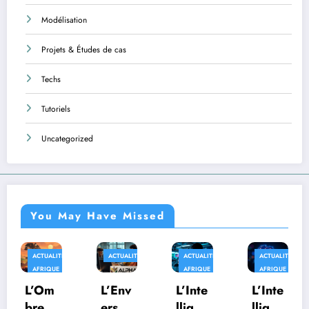
Modélisation
Projets & Études de cas
Techs
Tutoriels
Uncategorized
You May Have Missed
ACTUALITÉS
ACTUALITÉS
ACTUALITÉS
ACTUALITÉS
AFRIQUE
AFRIQUE
AFRIQUE
L’Om
L’Env
L’Inte
L’Inte
bre
ers
lligen
lligen