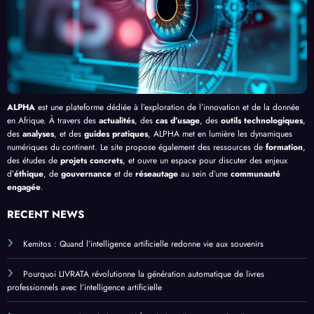
ue
en
Bang
Afriq
ui
ue
ALPHA
est une plateforme dédiée à l’exploration de l’innovation et de la donnée
en Afrique. À travers des
actualités
, des
cas d’usage
, des
outils technologiques
,
des
analyses
, et des
guides pratiques
, ALPHA met en lumière les dynamiques
numériques du continent. Le site propose également des ressources de
formation
,
des études de
projets concrets
, et ouvre un espace pour discuter des enjeux
d’
éthique
, de
gouvernance
et de
réseautage
au sein d’une
communauté
engagée
.
RECENT NEWS
Kemitos : Quand l’intelligence artificielle redonne vie aux souvenirs
Pourquoi LIVRATA révolutionne la génération automatique de livres
professionnels avec l’intelligence artificielle