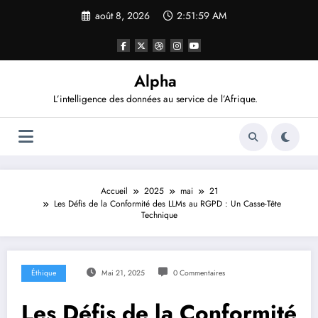
Aller
août 8, 2026
2:52:00 AM
au
contenu
Alpha
L’intelligence des données au service de l’Afrique.
Accueil
2025
mai
21
Les Défis de la Conformité des LLMs au RGPD : Un Casse-Tête
Technique
Éthique
Mai 21, 2025
0 Commentaires
Les Défis de la Conformité