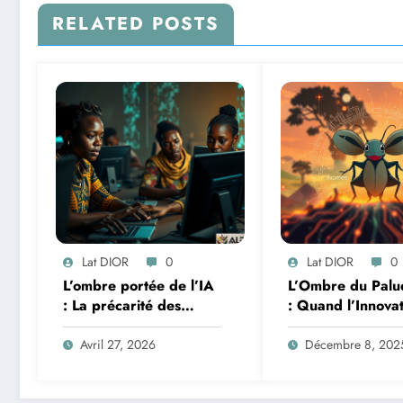
RELATED POSTS
Lat DIOR
0
Lat DIOR
0
L’ombre portée de l’IA
L’Ombre du Palu
: La précarité des
: Quand l’Innova
travailleurs du clic en
Africaine et l’IA
Afrique face à la
Redéfinissent la 
Avril 27, 2026
Décembre 8, 202
révolution numérique