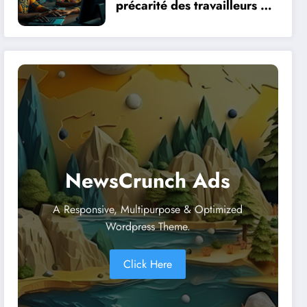
précarité des travailleurs du
clic en Afrique face à la
révolution numérique
NewsCrunch Ads
A Responsive, Multipurpose & Optimized
Wordpress Theme.
Click Here