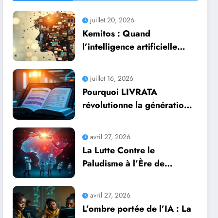
juillet 20, 2026
Kemitos : Quand
l’intelligence artificielle
redonne vie aux souvenirs
juillet 16, 2026
Pourquoi LIVRATA
révolutionne la génération
automatique de livres
professionnels avec
avril 27, 2026
l’intelligence artificielle
La Lutte Contre le
Paludisme à l’Ère de
l’Intelligence Artificielle :
Une Course Contre la
avril 27, 2026
Montre Africaine
L’ombre portée de l’IA : La