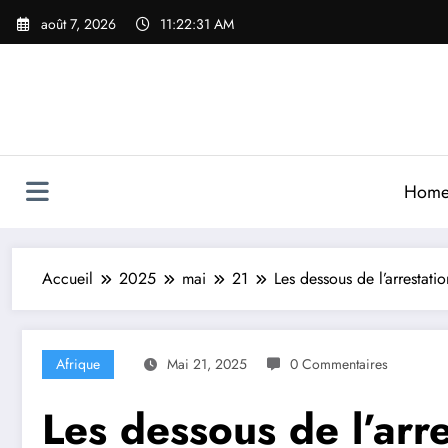
Aller
août 7, 2026
11:22:33 AM
au
contenu
Hom
Accueil
2025
mai
21
Les dessous de l’arrestati
Afrique
Mai 21, 2025
0 Commentaires
Les dessous de l’arre