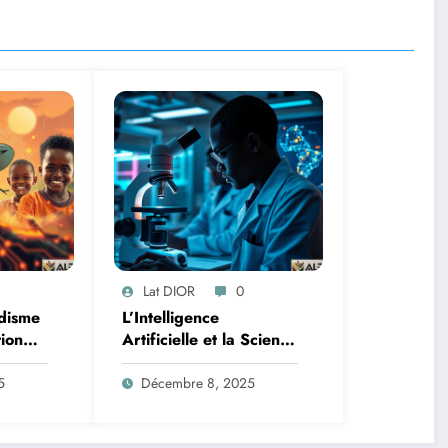
Lat DIOR
0
disme
L’Intelligence
tion
Artificielle et la Science
des Données : Un
Lutte
Nouveau Front contre
5
Décembre 8, 2025
le Paludisme en
Afrique