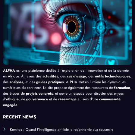
Clic »
e le
, au-
cacit
en
Palud
delà
é de
Afriq
isme
de
l’IA
ue
en
Bang
Afriq
ui
ue
ALPHA
est une plateforme dédiée à l’exploration de l’innovation et de la donnée
en Afrique. À travers des
actualités
, des
cas d’usage
, des
outils technologiques
,
des
analyses
, et des
guides pratiques
, ALPHA met en lumière les dynamiques
numériques du continent. Le site propose également des ressources de
formation
,
des études de
projets concrets
, et ouvre un espace pour discuter des enjeux
d’
éthique
, de
gouvernance
et de
réseautage
au sein d’une
communauté
engagée
.
RECENT NEWS
Kemitos : Quand l’intelligence artificielle redonne vie aux souvenirs