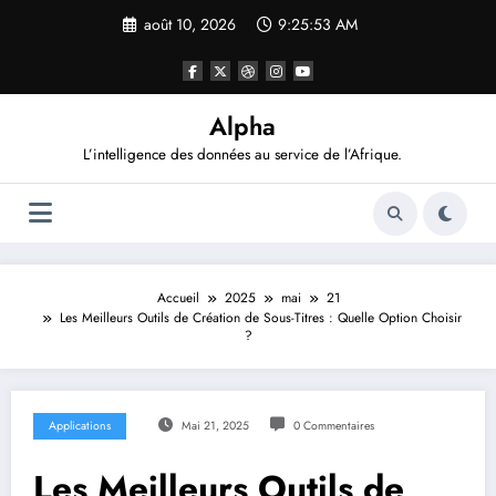
Aller
août 10, 2026
9:25:54 AM
au
contenu
Alpha
L’intelligence des données au service de l’Afrique.
Accueil
2025
mai
21
Les Meilleurs Outils de Création de Sous-Titres : Quelle Option Choisir
?
Applications
Mai 21, 2025
0 Commentaires
Les Meilleurs Outils de