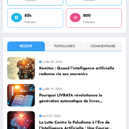
85k
800
Followers
Followers
RÉCENT
POPULAIRES
COMMENTAIRE
juillet 20, 2026
Kemitos : Quand l’intelligence artificielle
redonne vie aux souvenirs
juillet 16, 2026
Pourquoi LIVRATA révolutionne la
génération automatique de livres
professionnels avec l’intelligence artificielle
avril 27, 2026
La Lutte Contre le Paludisme à l’Ère de
l’Intelligence Artificielle : Une Course