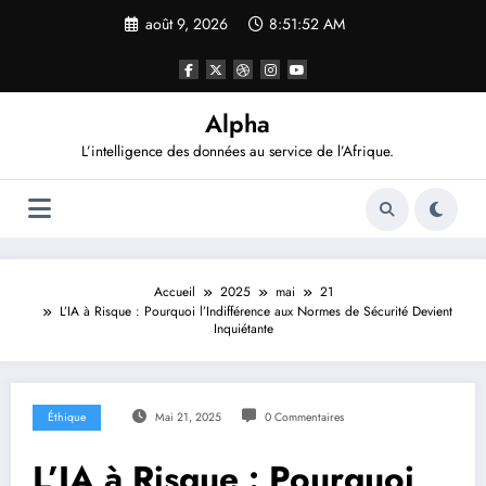
Aller
août 9, 2026
8:51:54 AM
au
contenu
Alpha
L’intelligence des données au service de l’Afrique.
Accueil
2025
mai
21
L’IA à Risque : Pourquoi l’Indifférence aux Normes de Sécurité Devient
Inquiétante
Éthique
Mai 21, 2025
0 Commentaires
L’IA à Risque : Pourquoi