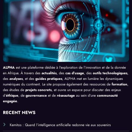
»
e le
, au-
cacit
lligen
Palud
delà
é de
ce
isme
de
l’IA
Artifi
en
Bang
cielle
Afriq
ui
ue
ALPHA
est une plateforme dédiée à l’exploration de l’innovation et de la donnée
en Afrique. À travers des
actualités
, des
cas d’usage
, des
outils technologiques
,
des
analyses
, et des
guides pratiques
, ALPHA met en lumière les dynamiques
numériques du continent. Le site propose également des ressources de
formation
,
des études de
projets concrets
, et ouvre un espace pour discuter des enjeux
d’
éthique
, de
gouvernance
et de
réseautage
au sein d’une
communauté
engagée
.
RECENT NEWS
Kemitos : Quand l’intelligence artificielle redonne vie aux souvenirs