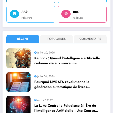
85k
800
Followers
Followers
RÉCENT
POPULAIRES
COMMENTAIRE
juillet 20, 2026
Kemitos : Quand l’intelligence artificielle
redonne vie aux souvenirs
juillet 16, 2026
Pourquoi LIVRATA révolutionne la
génération automatique de livres
professionnels avec l’intelligence artificielle
avril 27, 2026
La Lutte Contre le Paludisme à l’Ère de
l’Intelligence Artificielle : Une Course