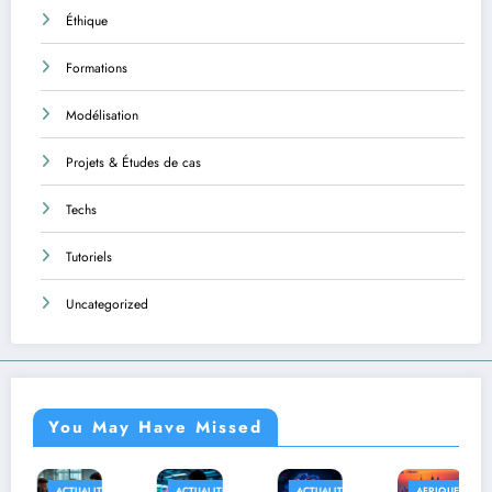
Éthique
Formations
Modélisation
Projets & Études de cas
Techs
Tutoriels
Uncategorized
You May Have Missed
ITÉS
ACTUALITÉS
ACTUALITÉS
AFRIQUE
APPLICAT