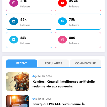
5.1k
35.6k
Followers
Followers
55k
75k
Followers
Followers
85k
800
Followers
Followers
RÉCENT
POPULAIRES
COMMENTAIRE
juillet 20, 2026
Kemitos : Quand l’intelligence artificielle
redonne vie aux souvenirs
juillet 16, 2026
Pourquoi LIVRATA révolutionne la