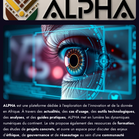
« Tra
Nouv
Enjeu
Redé
vaille
eau
x et
finiss
urs
Front
Prom
ent
du
contr
esses
l’Effi
Clic »
e le
, au-
cacit
en
Palud
delà
é de
Afriq
isme
de
l’IA
ue
en
Bang
Afriq
ui
ue
ALPHA
est une plateforme dédiée à l’exploration de l’innovation et de la donnée
en Afrique. À travers des
actualités
, des
cas d’usage
, des
outils technologiques
,
des
analyses
, et des
guides pratiques
, ALPHA met en lumière les dynamiques
numériques du continent. Le site propose également des ressources de
formation
,
des études de
projets concrets
, et ouvre un espace pour discuter des enjeux
d’
éthique
, de
gouvernance
et de
réseautage
au sein d’une
communauté