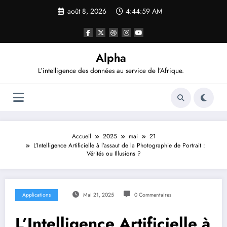
Aller
août 8, 2026
4:45:00 AM
au
contenu
Alpha
L’intelligence des données au service de l’Afrique.
Accueil
2025
mai
21
L’Intelligence Artificielle à l’assaut de la Photographie de Portrait :
Vérités ou Illusions ?
Applications
Mai 21, 2025
0 Commentaires
L’Intelligence Artificielle à