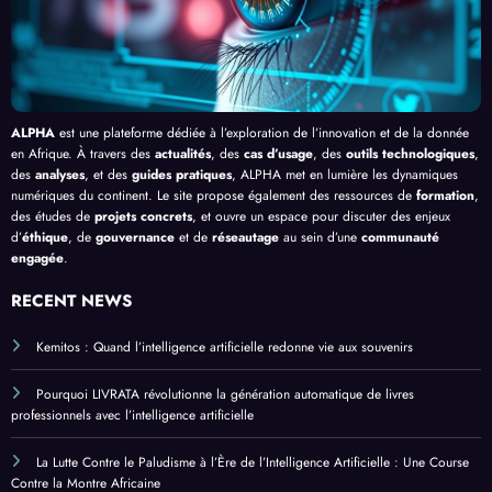
ue
ALPHA
est une plateforme dédiée à l’exploration de l’innovation et de la donnée
en Afrique. À travers des
actualités
, des
cas d’usage
, des
outils technologiques
,
des
analyses
, et des
guides pratiques
, ALPHA met en lumière les dynamiques
numériques du continent. Le site propose également des ressources de
formation
,
des études de
projets concrets
, et ouvre un espace pour discuter des enjeux
d’
éthique
, de
gouvernance
et de
réseautage
au sein d’une
communauté
engagée
.
RECENT NEWS
Kemitos : Quand l’intelligence artificielle redonne vie aux souvenirs
Pourquoi LIVRATA révolutionne la génération automatique de livres
professionnels avec l’intelligence artificielle
La Lutte Contre le Paludisme à l’Ère de l’Intelligence Artificielle : Une Course
Contre la Montre Africaine