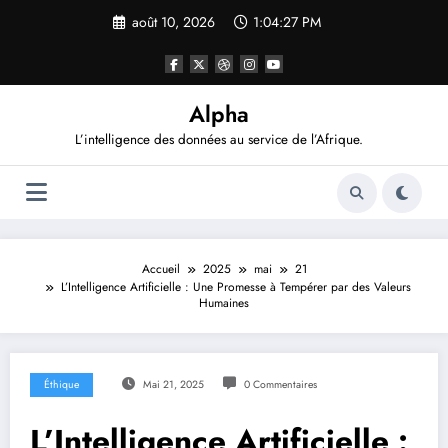
Aller
août 10, 2026
1:04:28 PM
au
contenu
Alpha
L’intelligence des données au service de l’Afrique.
Accueil
2025
mai
21
L’Intelligence Artificielle : Une Promesse à Tempérer par des Valeurs
Humaines
Éthique
Mai 21, 2025
0 Commentaires
L’Intelligence Artificielle :