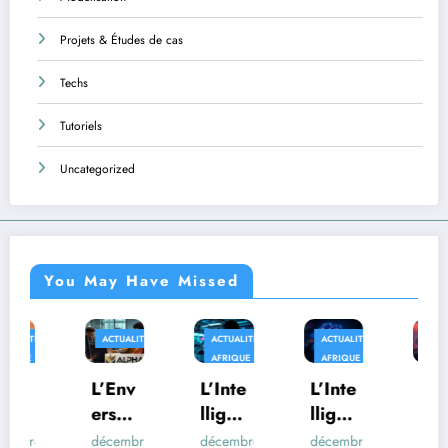
Projets & Études de cas
Techs
Tutoriels
Uncategorized
You May Have Missed
ACTUALITÉS
ACTUALITÉS
ACTUALITÉS
AFRIQUE
AFRIQUE
AFRIQUE
TECHS
L’Env
L’Inte
L’Inte
Au-
ers
lligen
lligen
delà
du
ce
ce
des
décembre
décembre
décembre
décembre