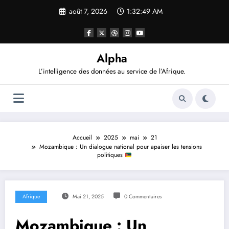
Aller
août 7, 2026
1:32:50 AM
au
contenu
Alpha
L’intelligence des données au service de l’Afrique.
Accueil
2025
mai
21
Mozambique : Un dialogue national pour apaiser les tensions
politiques
Afrique
Mai 21, 2025
0 Commentaires
Mozambique : Un