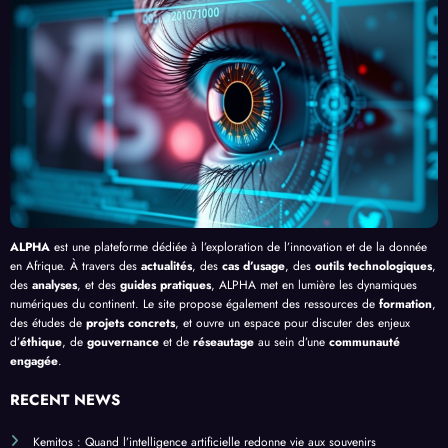
e le
, au-
cacit
lligen
Palud
delà
é de
ce
isme
de
l’IA
Artifi
en
Bang
cielle
Afriq
ui
ue
ALPHA
est une plateforme dédiée à l’exploration de l’innovation et de la donnée
en Afrique. À travers des
actualités
, des
cas d’usage
, des
outils technologiques
,
des
analyses
, et des
guides pratiques
, ALPHA met en lumière les dynamiques
numériques du continent. Le site propose également des ressources de
formation
,
des études de
projets concrets
, et ouvre un espace pour discuter des enjeux
d’
éthique
, de
gouvernance
et de
réseautage
au sein d’une
communauté
engagée
.
RECENT NEWS
Kemitos : Quand l’intelligence artificielle redonne vie aux souvenirs