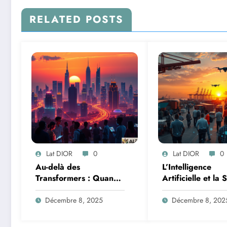
RELATED POSTS
Lat DIOR
0
Lat DIOR
0
Au-delà des
L’Intelligence
Transformers : Quand
Artificielle et la 
les Mélanges d’Experts
des Données : M
Redéfinissent
de la Transforma
Décembre 8, 2025
Décembre 8, 202
l’Efficacité de l’IA
Logistique et
Infrastructures e