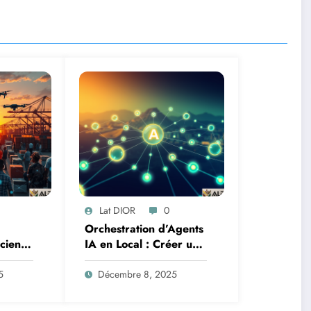
Lat DIOR
0
Orchestration d’Agents
Science
IA en Local : Créer un
oteurs
Système Multi-Agent
tion
Autonome avec
5
Décembre 8, 2025
TinyLlama
n