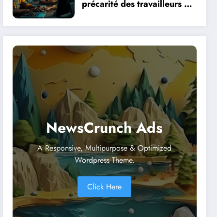
précarité des travailleurs du
clic en Afrique face à la
révolution numérique
NewsCrunch Ads
A Responsive, Multipurpose & Optimized
Wordpress Theme.
Click Here