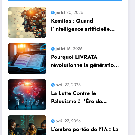
juillet 20, 2026
Kemitos : Quand
l’intelligence artificielle
redonne vie aux souvenirs
juillet 16, 2026
Pourquoi LIVRATA
révolutionne la génération
automatique de livres
professionnels avec
avril 27, 2026
l’intelligence artificielle
La Lutte Contre le
Paludisme à l’Ère de
l’Intelligence Artificielle :
Une Course Contre la
avril 27, 2026
Montre Africaine
L’ombre portée de l’IA : La