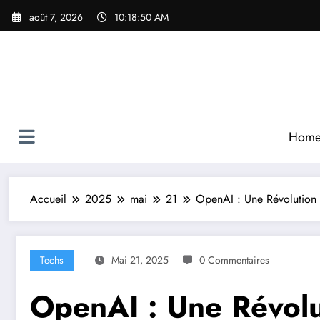
Aller
août 7, 2026
10:18:52 AM
au
contenu
Hom
Accueil
2025
mai
21
OpenAI : Une Révolution 
Techs
Mai 21, 2025
0 Commentaires
OpenAI : Une Révolu