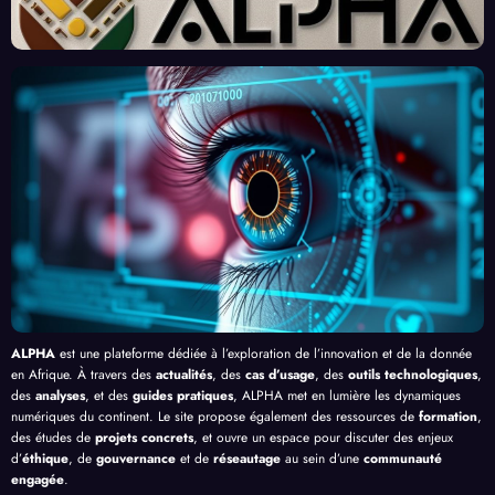
eau
x et
finiss
né
Front
Prom
ent
par
contr
esses
l’Effi
l’Inte
»
e le
, au-
cacit
lligen
Palud
delà
é de
ce
isme
de
l’IA
Artifi
en
Bang
cielle
Afriq
ui
ue
ALPHA
est une plateforme dédiée à l’exploration de l’innovation et de la donnée
en Afrique. À travers des
actualités
, des
cas d’usage
, des
outils technologiques
,
des
analyses
, et des
guides pratiques
, ALPHA met en lumière les dynamiques
numériques du continent. Le site propose également des ressources de
formation
,
des études de
projets concrets
, et ouvre un espace pour discuter des enjeux
d’
éthique
, de
gouvernance
et de
réseautage
au sein d’une
communauté
engagée
.