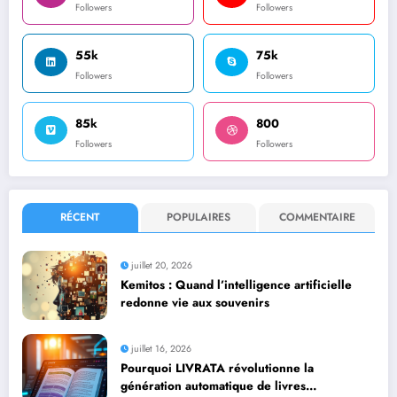
Followers
Followers
55k
75k
Followers
Followers
85k
800
Followers
Followers
RÉCENT
POPULAIRES
COMMENTAIRE
juillet 20, 2026
Kemitos : Quand l’intelligence artificielle
redonne vie aux souvenirs
juillet 16, 2026
Pourquoi LIVRATA révolutionne la
génération automatique de livres