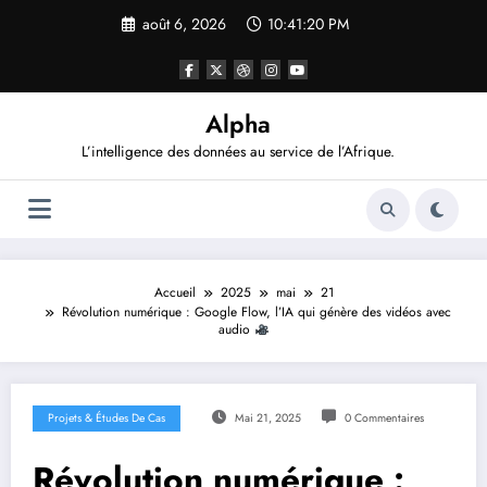
Aller
août 6, 2026
10:41:22 PM
au
contenu
Alpha
L’intelligence des données au service de l’Afrique.
Accueil
2025
mai
21
Révolution numérique : Google Flow, l’IA qui génère des vidéos avec
audio
Projets & Études De Cas
Mai 21, 2025
0 Commentaires
Révolution numérique :