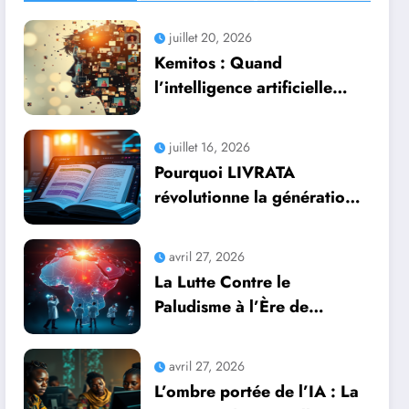
juillet 20, 2026
Kemitos : Quand
l’intelligence artificielle
redonne vie aux souvenirs
juillet 16, 2026
Pourquoi LIVRATA
révolutionne la génération
automatique de livres
professionnels avec
avril 27, 2026
l’intelligence artificielle
La Lutte Contre le
Paludisme à l’Ère de
l’Intelligence Artificielle :
Une Course Contre la
avril 27, 2026
Montre Africaine
L’ombre portée de l’IA : La