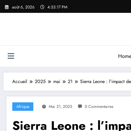
Aller
août 6, 2026
4:53:19 PM
au
contenu
Hom
Accueil
2025
mai
21
Sierra Leone : l’impact de
Afrique
Mai 21, 2025
0 Commentaires
Sierra Leone : l’imp