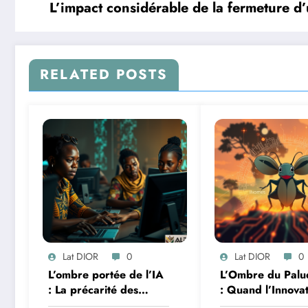
L’impact considérable de la fermeture 
RELATED POSTS
Lat DIOR
0
Lat DIOR
0
L’ombre portée de l’IA
L’Ombre du Palu
: La précarité des
: Quand l’Innova
travailleurs du clic en
Africaine et l’IA