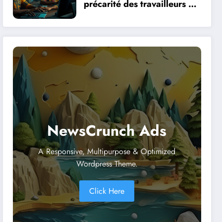
précarité des travailleurs du
clic en Afrique face à la
révolution numérique
NewsCrunch Ads
A Responsive, Multipurpose & Optimized
Wordpress Theme.
Click Here