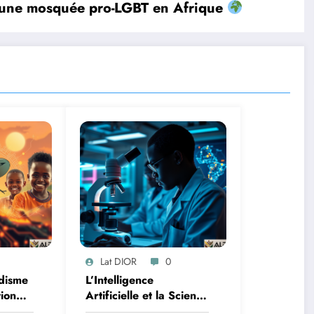
d’une mosquée pro-LGBT en Afrique
Lat DIOR
0
disme
L’Intelligence
tion
Artificielle et la Science
des Données : Un