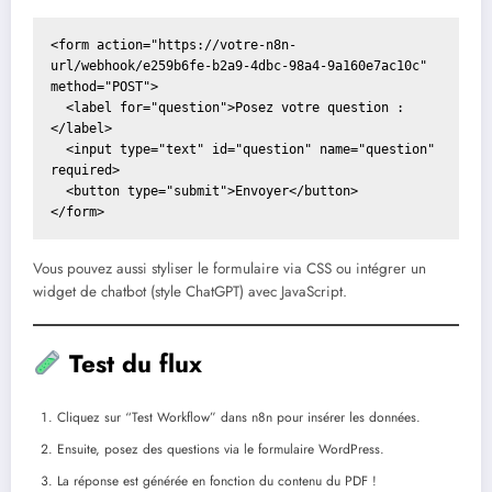
<form action="https://votre-n8n-
url/webhook/e259b6fe-b2a9-4dbc-98a4-9a160e7ac10c" 
method="POST">

  <label for="question">Posez votre question :
</label>

  <input type="text" id="question" name="question" 
required>

  <button type="submit">Envoyer</button>

Vous pouvez aussi styliser le formulaire via CSS ou intégrer un
widget de chatbot (style ChatGPT) avec JavaScript.
Test du flux
Cliquez sur “Test Workflow” dans n8n pour insérer les données.
Ensuite, posez des questions via le formulaire WordPress.
La réponse est générée en fonction du contenu du PDF !