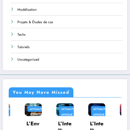
Modélisation
Projets & Études de cas
Techs
Tutoriels
Uncategorized
You May Have Missed
ACTUALITÉS
ACTUALITÉS
ACTUALITÉS
AFRIQUE
AFRIQUE
AFRIQUE
TECHS
L’Env
L’Inte
L’Inte
Au-