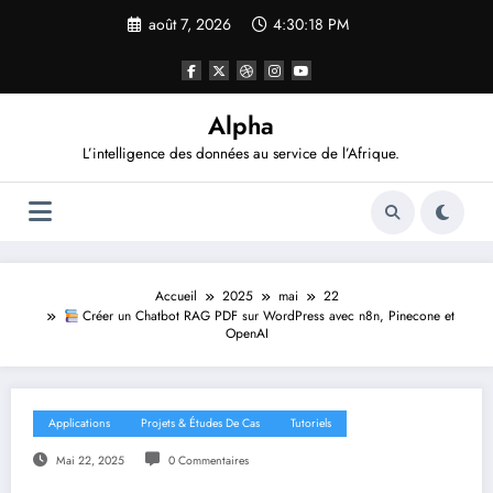
Aller
août 7, 2026
4:30:20 PM
au
contenu
Alpha
L’intelligence des données au service de l’Afrique.
Accueil
2025
mai
22
Créer un Chatbot RAG PDF sur WordPress avec n8n, Pinecone et
OpenAI
Applications
Projets & Études De Cas
Tutoriels
Mai 22, 2025
0 Commentaires