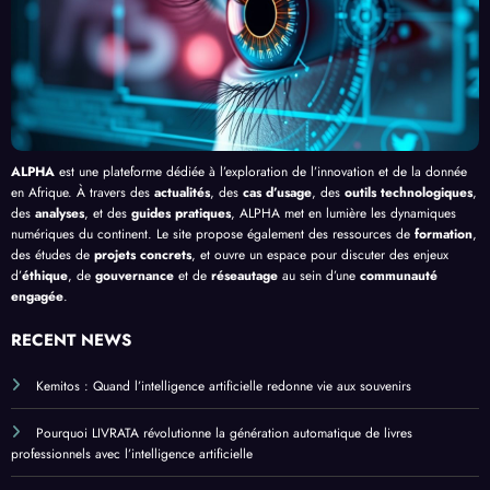
ue
en
Bang
Afriq
ui
ue
ALPHA
est une plateforme dédiée à l’exploration de l’innovation et de la donnée
en Afrique. À travers des
actualités
, des
cas d’usage
, des
outils technologiques
,
des
analyses
, et des
guides pratiques
, ALPHA met en lumière les dynamiques
numériques du continent. Le site propose également des ressources de
formation
,
des études de
projets concrets
, et ouvre un espace pour discuter des enjeux
d’
éthique
, de
gouvernance
et de
réseautage
au sein d’une
communauté
engagée
.
RECENT NEWS
Kemitos : Quand l’intelligence artificielle redonne vie aux souvenirs
Pourquoi LIVRATA révolutionne la génération automatique de livres
professionnels avec l’intelligence artificielle