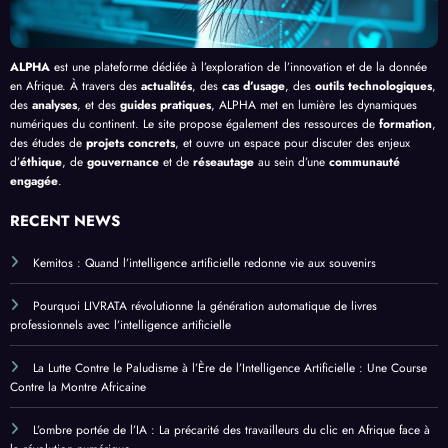
ALPHA
est une plateforme dédiée à l’exploration de l’innovation et de la donnée
en Afrique. À travers des
actualités
, des
cas d’usage
, des
outils technologiques
,
des
analyses
, et des
guides pratiques
, ALPHA met en lumière les dynamiques
numériques du continent. Le site propose également des ressources de
formation
,
des études de
projets concrets
, et ouvre un espace pour discuter des enjeux
d’
éthique
, de
gouvernance
et de
réseautage
au sein d’une
communauté
engagée
.
RECENT NEWS
Kemitos : Quand l’intelligence artificielle redonne vie aux souvenirs
Pourquoi LIVRATA révolutionne la génération automatique de livres
professionnels avec l’intelligence artificielle
La Lutte Contre le Paludisme à l’Ère de l’Intelligence Artificielle : Une Course
Contre la Montre Africaine
L’ombre portée de l’IA : La précarité des travailleurs du clic en Afrique face à