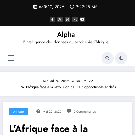
Aller
août 10, 2026
9:22:26 AM
au
contenu
Alpha
L’intelligence des données au service de l’Afrique.
Accueil
2025
mai
22
L’Afrique face à la révolution de l’IA : opportunités et défis
Afrique
Mai 22, 2025
0 Commentaires
L’Afrique face à la