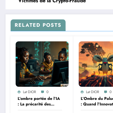
Victimes de la Crypto-Fraude
RELATED POSTS
Lat DIOR
0
Lat DIOR
0
L’ombre portée de l’IA
L’Ombre du Palu
: La précarité des
: Quand l’Innova
travailleurs du clic en
Africaine et l’IA