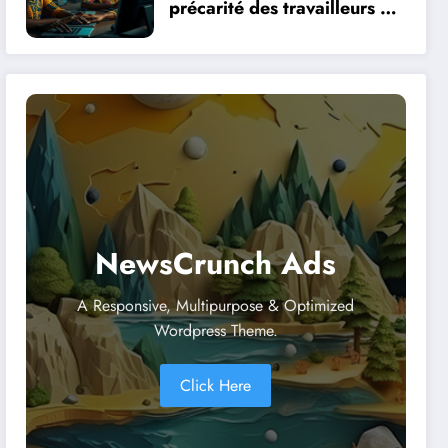
précarité des travailleurs du
clic en Afrique face à la
révolution numérique
NewsCrunch Ads
A Responsive, Multipurpose & Optimized
Wordpress Theme.
Click Here