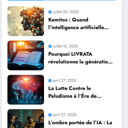
juillet 20, 2026
Kemitos : Quand
l’intelligence artificielle
redonne vie aux souvenirs
juillet 16, 2026
Pourquoi LIVRATA
révolutionne la génération
automatique de livres
professionnels avec
avril 27, 2026
l’intelligence artificielle
La Lutte Contre le
Paludisme à l’Ère de
l’Intelligence Artificielle :
Une Course Contre la
avril 27, 2026
Montre Africaine
L’ombre portée de l’IA : La