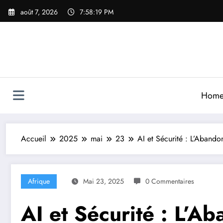
Aller
août 7, 2026
7:58:21 PM
au
contenu
Hom
Accueil
2025
mai
23
AI et Sécurité : L’Aband
Afrique
Mai 23, 2025
0 Commentaires
AI et Sécurité : L’A