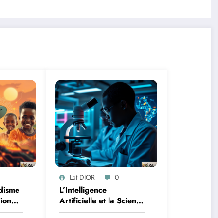
Lat DIOR
0
disme
L’Intelligence
tion
Artificielle et la Science
des Données : Un