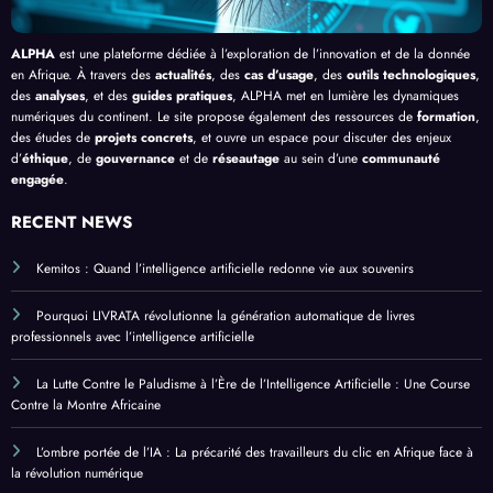
ALPHA
est une plateforme dédiée à l’exploration de l’innovation et de la donnée
en Afrique. À travers des
actualités
, des
cas d’usage
, des
outils technologiques
,
des
analyses
, et des
guides pratiques
, ALPHA met en lumière les dynamiques
numériques du continent. Le site propose également des ressources de
formation
,
des études de
projets concrets
, et ouvre un espace pour discuter des enjeux
d’
éthique
, de
gouvernance
et de
réseautage
au sein d’une
communauté
engagée
.
RECENT NEWS
Kemitos : Quand l’intelligence artificielle redonne vie aux souvenirs
Pourquoi LIVRATA révolutionne la génération automatique de livres
professionnels avec l’intelligence artificielle
La Lutte Contre le Paludisme à l’Ère de l’Intelligence Artificielle : Une Course
Contre la Montre Africaine
L’ombre portée de l’IA : La précarité des travailleurs du clic en Afrique face à
la révolution numérique