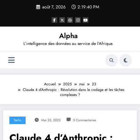
Aller
août 7, 2026
2:19:41 PM
au
contenu
Alpha
L’intelligence des données au service de l’Afrique.
Accueil
2025
mai
23
Claude 4 d’Anthropic : Révolution dans le codage et les tâches
complexes ?
Techs
Mai 23, 2025
0 Commentaires
Claude 4 d’Anthropic :