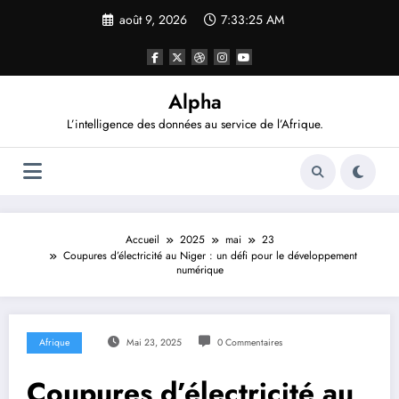
Aller
août 9, 2026
7:33:26 AM
au
contenu
Alpha
L’intelligence des données au service de l’Afrique.
Accueil
2025
mai
23
Coupures d’électricité au Niger : un défi pour le développement
numérique
Afrique
Mai 23, 2025
0 Commentaires
Coupures d’électricité au