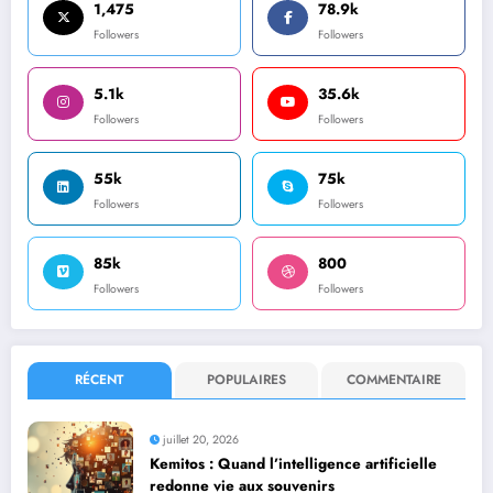
1,475
78.9k
Followers
Followers
5.1k
35.6k
Followers
Followers
55k
75k
Followers
Followers
85k
800
Followers
Followers
RÉCENT
POPULAIRES
COMMENTAIRE
juillet 20, 2026
Kemitos : Quand l’intelligence artificielle
redonne vie aux souvenirs