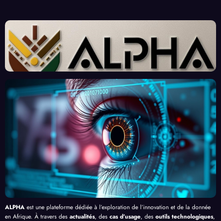
Donn
ins
nges
Poké
ées :
Afric
d’Ex
dex
Un
ains :
perts
Révol
Nouv
Enjeu
Redé
ution
eau
x et
finiss
né
Front
Prom
ent
par
contr
esses
l’Effi
l’Inte
e le
, au-
cacit
lligen
Palud
delà
é de
ce
isme
de
l’IA
Artifi
en
Bang
cielle
Afriq
ui
ue
ALPHA
est une plateforme dédiée à l’exploration de l’innovation et de la donnée
en Afrique. À travers des
actualités
, des
cas d’usage
, des
outils technologiques
,