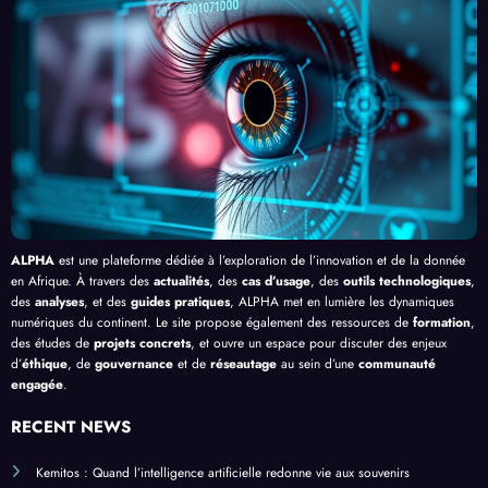
e le
, au-
cacit
lligen
Palud
delà
é de
ce
isme
de
l’IA
Artifi
en
Bang
cielle
Afriq
ui
ue
ALPHA
est une plateforme dédiée à l’exploration de l’innovation et de la donnée
en Afrique. À travers des
actualités
, des
cas d’usage
, des
outils technologiques
,
des
analyses
, et des
guides pratiques
, ALPHA met en lumière les dynamiques
numériques du continent. Le site propose également des ressources de
formation
,
des études de
projets concrets
, et ouvre un espace pour discuter des enjeux
d’
éthique
, de
gouvernance
et de
réseautage
au sein d’une
communauté
engagée
.
RECENT NEWS
Kemitos : Quand l’intelligence artificielle redonne vie aux souvenirs