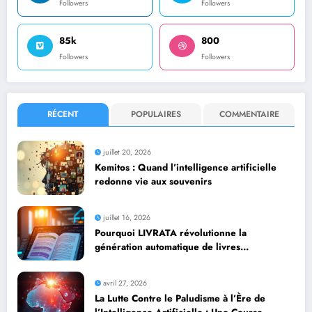
Followers
Followers
85k
800
Followers
Followers
RÉCENT
POPULAIRES
COMMENTAIRE
juillet 20, 2026
Kemitos : Quand l’intelligence artificielle
redonne vie aux souvenirs
juillet 16, 2026
Pourquoi LIVRATA révolutionne la
génération automatique de livres
professionnels avec l’intelligence artificielle
avril 27, 2026
La Lutte Contre le Paludisme à l’Ère de