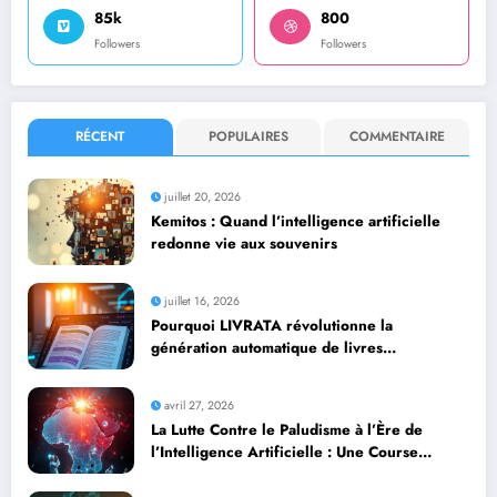
85k
800
Followers
Followers
RÉCENT
POPULAIRES
COMMENTAIRE
juillet 20, 2026
Kemitos : Quand l’intelligence artificielle
redonne vie aux souvenirs
juillet 16, 2026
Pourquoi LIVRATA révolutionne la
génération automatique de livres
professionnels avec l’intelligence artificielle
avril 27, 2026
La Lutte Contre le Paludisme à l’Ère de
l’Intelligence Artificielle : Une Course
Contre la Montre Africaine