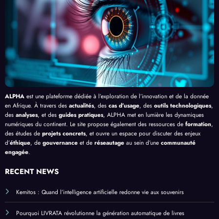
Afriq
isme
de
l’IA
ue
en
Bang
Afriq
ui
ue
ALPHA
est une plateforme dédiée à l’exploration de l’innovation et de la donnée
en Afrique. À travers des
actualités
, des
cas d’usage
, des
outils technologiques
,
des
analyses
, et des
guides pratiques
, ALPHA met en lumière les dynamiques
numériques du continent. Le site propose également des ressources de
formation
,
des études de
projets concrets
, et ouvre un espace pour discuter des enjeux
d’
éthique
, de
gouvernance
et de
réseautage
au sein d’une
communauté
engagée
.
RECENT NEWS
Kemitos : Quand l’intelligence artificielle redonne vie aux souvenirs
Pourquoi LIVRATA révolutionne la génération automatique de livres