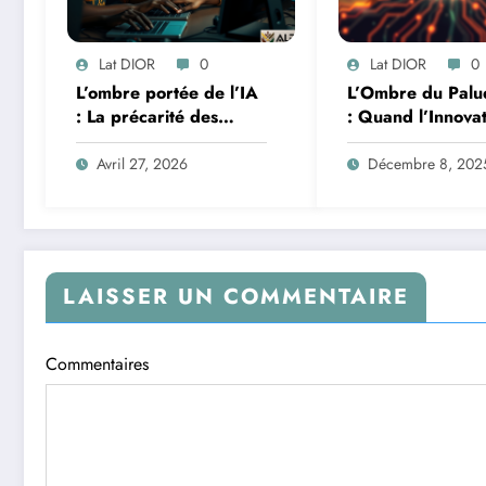
Lat DIOR
0
Lat DIOR
0
L’ombre portée de l’IA
L’Ombre du Palu
: La précarité des
: Quand l’Innova
travailleurs du clic en
Africaine et l’IA
Afrique face à la
Redéfinissent la 
Avril 27, 2026
Décembre 8, 202
révolution numérique
LAISSER UN COMMENTAIRE
Commentaires