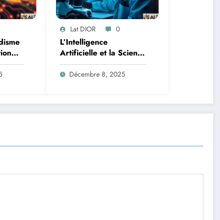
Lat DIOR
0
disme
L’Intelligence
tion
Artificielle et la Science
des Données : Un
Lutte
Nouveau Front contre
5
Décembre 8, 2025
le Paludisme en
Afrique