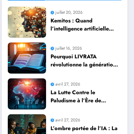
juillet 20, 2026
Kemitos : Quand
l’intelligence artificielle
redonne vie aux souvenirs
juillet 16, 2026
Pourquoi LIVRATA
révolutionne la génération
automatique de livres
professionnels avec
avril 27, 2026
l’intelligence artificielle
La Lutte Contre le
Paludisme à l’Ère de
l’Intelligence Artificielle :
Une Course Contre la
avril 27, 2026
Montre Africaine
L’ombre portée de l’IA : La