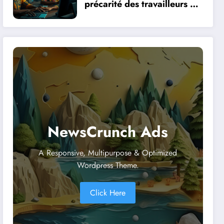
précarité des travailleurs du
clic en Afrique face à la
révolution numérique
NewsCrunch Ads
A Responsive, Multipurpose & Optimized
Wordpress Theme.
Click Here