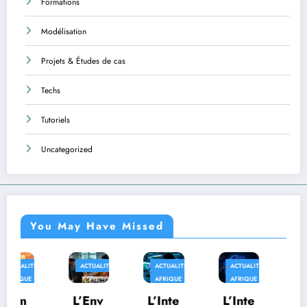
Formations
Modélisation
Projets & Études de cas
Techs
Tutoriels
Uncategorized
You May Have Missed
ACTUALITÉS
ACTUALITÉS
ACTUALITÉS
AFRIQUE
AFRIQUE
AFRIQUE
TECHS
L’Env
L’Inte
L’Inte
Au-