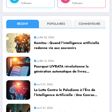
Followers
Followers
RÉCENT
POPULAIRES
COMMENTAIRE
juillet 20, 2026
Kemitos : Quand l’intelligence artificielle
redonne vie aux souvenirs
juillet 16, 2026
Pourquoi LIVRATA révolutionne la
génération automatique de livres
professionnels avec l’intelligence artificielle
avril 27, 2026
La Lutte Contre le Paludisme à l’Ère de
l’Intelligence Artificielle : Une Course
Contre la Montre Africaine
avril 27, 2026