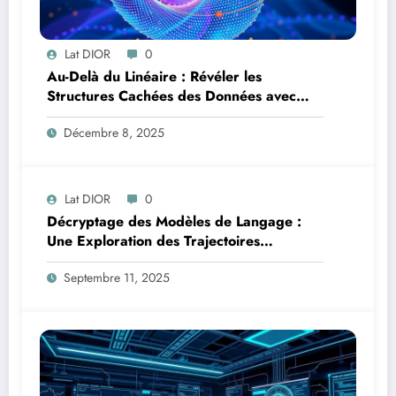
Lat DIOR
0
Au-Delà du Linéaire : Révéler les
Structures Cachées des Données avec
l’Analyse en Composantes Principales à
Décembre 8, 2025
Noyau
Lat DIOR
0
Décryptage des Modèles de Langage :
Une Exploration des Trajectoires
Informationnelles en Addition Multi-
Septembre 11, 2025
Chiffres