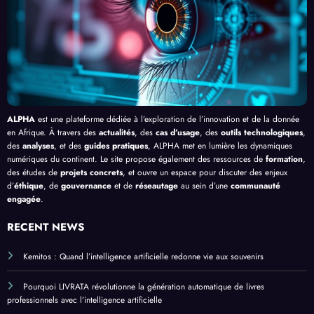
ue
en
Bang
Afriq
ui
ue
ALPHA
est une plateforme dédiée à l’exploration de l’innovation et de la donnée
en Afrique. À travers des
actualités
, des
cas d’usage
, des
outils technologiques
,
des
analyses
, et des
guides pratiques
, ALPHA met en lumière les dynamiques
numériques du continent. Le site propose également des ressources de
formation
,
des études de
projets concrets
, et ouvre un espace pour discuter des enjeux
d’
éthique
, de
gouvernance
et de
réseautage
au sein d’une
communauté
engagée
.
RECENT NEWS
Kemitos : Quand l’intelligence artificielle redonne vie aux souvenirs
Pourquoi LIVRATA révolutionne la génération automatique de livres
professionnels avec l’intelligence artificielle