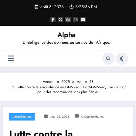
Aller
août 8, 2026
3:25:37 PM
au
contenu
Alpha
L’intelligence des données au service de l’Afrique.
Accueil
2025
mai
23
Lutte contre la surconfiance en GNNRec : Conf-GNNRec, une solution
pour des recommandations plus fiables
Modélisation
Mai 23, 2025
0 Commentaires
Lutte contre la