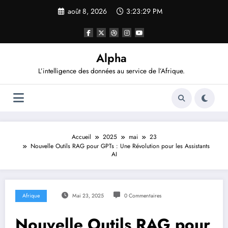
Aller
août 8, 2026
3:23:30 PM
au
contenu
Alpha
L’intelligence des données au service de l’Afrique.
Accueil
2025
mai
23
Nouvelle Outils RAG pour GPTs : Une Révolution pour les Assistants
AI
Afrique
Mai 23, 2025
0 Commentaires
Nouvelle Outils RAG pour