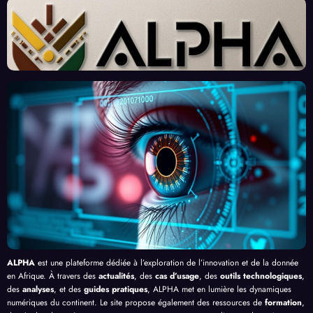
des
Un
ains :
perts
« Tra
Nouv
Enjeu
Redé
vaille
eau
x et
finiss
urs
Front
Prom
ent
du
contr
esses
l’Effi
Clic »
e le
, au-
cacit
en
Palud
delà
é de
Afriq
isme
de
l’IA
ue
en
Bang
Afriq
ui
ue
ALPHA
est une plateforme dédiée à l’exploration de l’innovation et de la donnée
en Afrique. À travers des
actualités
, des
cas d’usage
, des
outils technologiques
,
des
analyses
, et des
guides pratiques
, ALPHA met en lumière les dynamiques
numériques du continent. Le site propose également des ressources de
formation
,