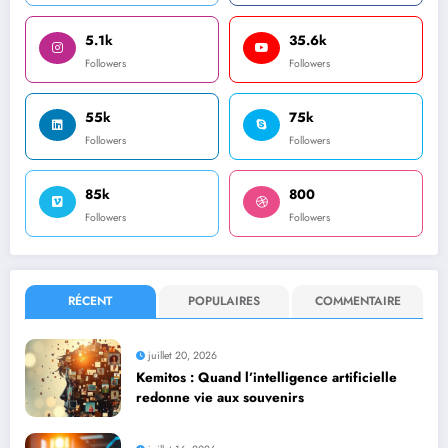
5.1k
35.6k
Followers
Followers
55k
75k
Followers
Followers
85k
800
Followers
Followers
RÉCENT
POPULAIRES
COMMENTAIRE
juillet 20, 2026
Kemitos : Quand l’intelligence artificielle
redonne vie aux souvenirs