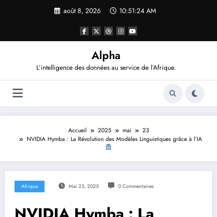
Aller
août 8, 2026
10:51:25 AM
au
contenu
Alpha
L’intelligence des données au service de l’Afrique.
Accueil
2025
mai
23
NVIDIA Hymba : La Révolution des Modèles Linguistiques grâce à l’IA
Afrique
Mai 23, 2025
0 Commentaires
NVIDIA Hymba : La