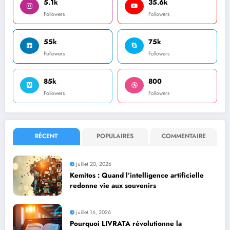
5.1k
35.6k
Followers
Followers
55k
75k
Followers
Followers
85k
800
Followers
Followers
RÉCENT
POPULAIRES
COMMENTAIRE
juillet 20, 2026
Kemitos : Quand l’intelligence artificielle
redonne vie aux souvenirs
juillet 16, 2026
Pourquoi LIVRATA révolutionne la