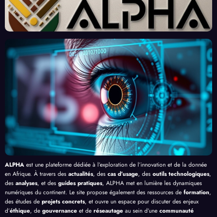
« Tra
Nouv
Enjeu
Redé
vaille
eau
x et
finiss
urs
Front
Prom
ent
du
contr
esses
l’Effi
Clic »
e le
, au-
cacit
en
Palud
delà
é de
Afriq
isme
de
l’IA
ue
en
Bang
Afriq
ui
ue
ALPHA
est une plateforme dédiée à l’exploration de l’innovation et de la donnée
en Afrique. À travers des
actualités
, des
cas d’usage
, des
outils technologiques
,
des
analyses
, et des
guides pratiques
, ALPHA met en lumière les dynamiques
numériques du continent. Le site propose également des ressources de
formation
,
des études de
projets concrets
, et ouvre un espace pour discuter des enjeux
d’
éthique
, de
gouvernance
et de
réseautage
au sein d’une
communauté