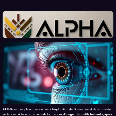
Crois
Donn
ins
nges
sante
ées :
Afric
d’Ex
des
Un
ains :
perts
« Tra
Nouv
Enjeu
Redé
vaille
eau
x et
finiss
urs
Front
Prom
ent
du
contr
esses
l’Effi
Clic »
e le
, au-
cacit
en
Palud
delà
é de
Afriq
isme
de
l’IA
ue
en
Bang
Afriq
ui
ue
ALPHA
est une plateforme dédiée à l’exploration de l’innovation et de la donnée
en Afrique. À travers des
actualités
, des
cas d’usage
, des
outils technologiques
,