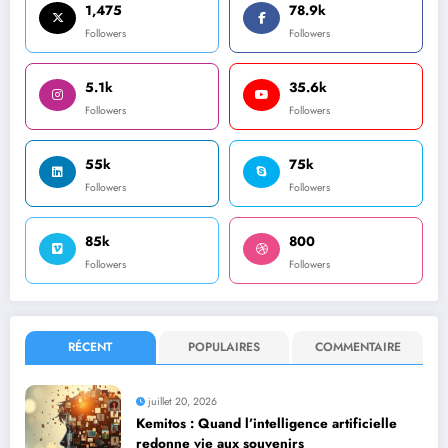
1,475
78.9k
Followers
Followers
5.1k
35.6k
Followers
Followers
55k
75k
Followers
Followers
85k
800
Followers
Followers
RÉCENT
POPULAIRES
COMMENTAIRE
juillet 20, 2026
Kemitos : Quand l’intelligence artificielle
redonne vie aux souvenirs