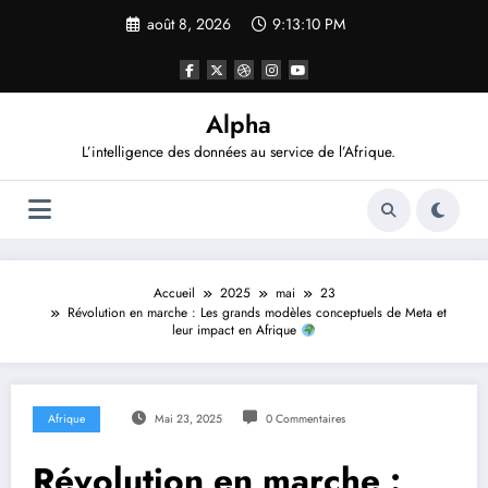
Aller
août 8, 2026
9:13:12 PM
au
contenu
Alpha
L’intelligence des données au service de l’Afrique.
Accueil
2025
mai
23
Révolution en marche : Les grands modèles conceptuels de Meta et
leur impact en Afrique
Afrique
Mai 23, 2025
0 Commentaires
Révolution en marche :