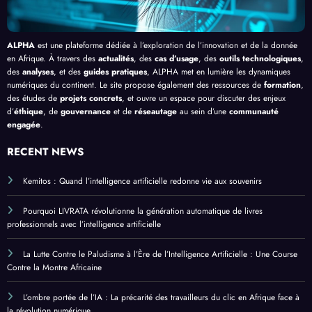
ALPHA
est une plateforme dédiée à l’exploration de l’innovation et de la donnée
en Afrique. À travers des
actualités
, des
cas d’usage
, des
outils technologiques
,
des
analyses
, et des
guides pratiques
, ALPHA met en lumière les dynamiques
numériques du continent. Le site propose également des ressources de
formation
,
des études de
projets concrets
, et ouvre un espace pour discuter des enjeux
d’
éthique
, de
gouvernance
et de
réseautage
au sein d’une
communauté
engagée
.
RECENT NEWS
Kemitos : Quand l’intelligence artificielle redonne vie aux souvenirs
Pourquoi LIVRATA révolutionne la génération automatique de livres
professionnels avec l’intelligence artificielle
La Lutte Contre le Paludisme à l’Ère de l’Intelligence Artificielle : Une Course
Contre la Montre Africaine
L’ombre portée de l’IA : La précarité des travailleurs du clic en Afrique face à
la révolution numérique