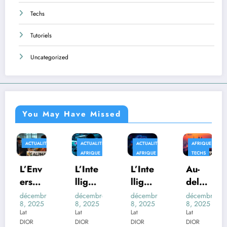
Techs
Tutoriels
Uncategorized
You May Have Missed
TÉS
ACTUALITÉS
ACTUALITÉS
AFRIQUE
APPLICATI
AFRIQUE
AFRIQUE
TECHS
L’Inte
L’Inte
Au-
Quan
lligen
lligen
delà
d la
ce
ce
des
Fictio
re
décembre
décembre
décembre
décembre
8, 2025
8, 2025
8, 2025
8, 2025
Artifi
Artifi
Trans
n
Lat
Lat
Lat
Lat
cielle
cielle
form
Devie
DIOR
DIOR
DIOR
DIOR