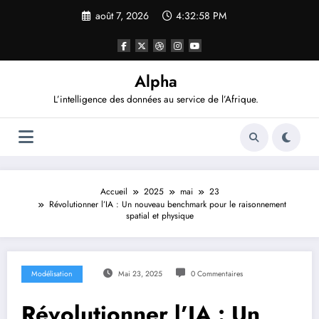
Aller
août 7, 2026
4:32:58 PM
au
contenu
Alpha
L’intelligence des données au service de l’Afrique.
Accueil
2025
mai
23
Révolutionner l’IA : Un nouveau benchmark pour le raisonnement
spatial et physique
Modélisation
Mai 23, 2025
0 Commentaires
Révolutionner l’IA : Un