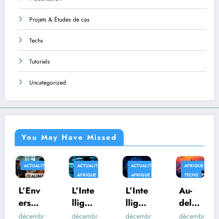
Projets & Études de cas
Techs
Tutoriels
Uncategorized
You May Have Missed
ALITÉS
ACTUALITÉS
ACTUALITÉS
AFRIQUE
APPLIC
AFRIQUE
AFRIQUE
TECHS
v
L’Inte
L’Inte
Au-
Quan
lligen
lligen
delà
d la
ce
ce
des
Fictio
mbre
décembre
décembre
décembre
décemb