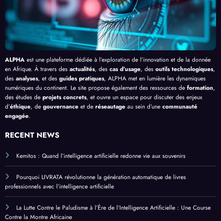
ue
ALPHA
est une plateforme dédiée à l’exploration de l’innovation et de la donnée
en Afrique. À travers des
actualités
, des
cas d’usage
, des
outils technologiques
,
des
analyses
, et des
guides pratiques
, ALPHA met en lumière les dynamiques
numériques du continent. Le site propose également des ressources de
formation
,
des études de
projets concrets
, et ouvre un espace pour discuter des enjeux
d’
éthique
, de
gouvernance
et de
réseautage
au sein d’une
communauté
engagée
.
RECENT NEWS
Kemitos : Quand l’intelligence artificielle redonne vie aux souvenirs
Pourquoi LIVRATA révolutionne la génération automatique de livres
professionnels avec l’intelligence artificielle
La Lutte Contre le Paludisme à l’Ère de l’Intelligence Artificielle : Une Course
Contre la Montre Africaine