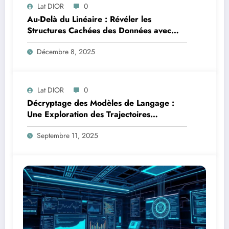
Lat DIOR
0
Au-Delà du Linéaire : Révéler les
Structures Cachées des Données avec
l’Analyse en Composantes Principales à
Décembre 8, 2025
Noyau
Lat DIOR
0
Décryptage des Modèles de Langage :
Une Exploration des Trajectoires
Informationnelles en Addition Multi-
Septembre 11, 2025
Chiffres