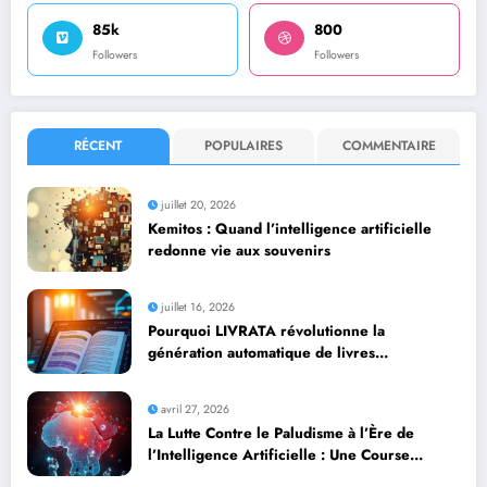
85k
800
Followers
Followers
RÉCENT
POPULAIRES
COMMENTAIRE
juillet 20, 2026
Kemitos : Quand l’intelligence artificielle
redonne vie aux souvenirs
juillet 16, 2026
Pourquoi LIVRATA révolutionne la
génération automatique de livres
professionnels avec l’intelligence artificielle
avril 27, 2026
La Lutte Contre le Paludisme à l’Ère de
l’Intelligence Artificielle : Une Course
Contre la Montre Africaine