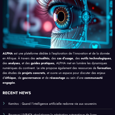
en
Palud
delà
é de
Afriq
isme
de
l’IA
ue
en
Bang
Afriq
ui
ue
ALPHA
est une plateforme dédiée à l’exploration de l’innovation et de la donnée
en Afrique. À travers des
actualités
, des
cas d’usage
, des
outils technologiques
,
des
analyses
, et des
guides pratiques
, ALPHA met en lumière les dynamiques
numériques du continent. Le site propose également des ressources de
formation
,
des études de
projets concrets
, et ouvre un espace pour discuter des enjeux
d’
éthique
, de
gouvernance
et de
réseautage
au sein d’une
communauté
engagée
.
RECENT NEWS
Kemitos : Quand l’intelligence artificielle redonne vie aux souvenirs
Pourquoi LIVRATA révolutionne la génération automatique de livres