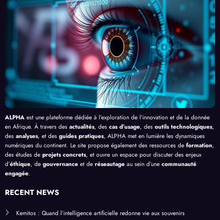
Clic »
e le
, au-
cacit
en
Palud
delà
é de
Afriq
isme
de
l’IA
ue
en
Bang
Afriq
ui
ue
ALPHA
est une plateforme dédiée à l’exploration de l’innovation et de la donnée
en Afrique. À travers des
actualités
, des
cas d’usage
, des
outils technologiques
,
des
analyses
, et des
guides pratiques
, ALPHA met en lumière les dynamiques
numériques du continent. Le site propose également des ressources de
formation
,
des études de
projets concrets
, et ouvre un espace pour discuter des enjeux
d’
éthique
, de
gouvernance
et de
réseautage
au sein d’une
communauté
engagée
.
RECENT NEWS
Kemitos : Quand l’intelligence artificielle redonne vie aux souvenirs