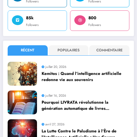
Followers
Followers
85k
800
Followers
Followers
RÉCENT
POPULAIRES
COMMENTAIRE
juillet 20, 2026
Kemitos : Quand l’intelligence artificielle
redonne vie aux souvenirs
juillet 16, 2026
Pourquoi LIVRATA révolutionne la
génération automatique de livres
professionnels avec l’intelligence artificielle
avril 27, 2026
La Lutte Contre le Paludisme à l’Ère de