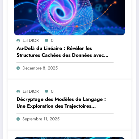
Lat DIOR
0
Au-Delà du Linéaire : Révéler les
Structures Cachées des Données avec
l’Analyse en Composantes Principales à
Décembre 8, 2025
Noyau
Lat DIOR
0
Décryptage des Modèles de Langage :
Une Exploration des Trajectoires
Informationnelles en Addition Multi-
Septembre 11, 2025
Chiffres