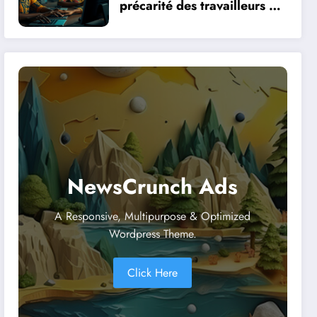
précarité des travailleurs du
clic en Afrique face à la
révolution numérique
NewsCrunch Ads
A Responsive, Multipurpose & Optimized
Wordpress Theme.
Click Here