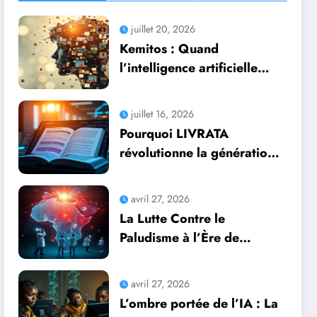
juillet 20, 2026
Kemitos : Quand
l’intelligence artificielle
redonne vie aux souvenirs
juillet 16, 2026
Pourquoi LIVRATA
révolutionne la génération
automatique de livres
professionnels avec
avril 27, 2026
l’intelligence artificielle
La Lutte Contre le
Paludisme à l’Ère de
l’Intelligence Artificielle :
Une Course Contre la
avril 27, 2026
Montre Africaine
L’ombre portée de l’IA : La