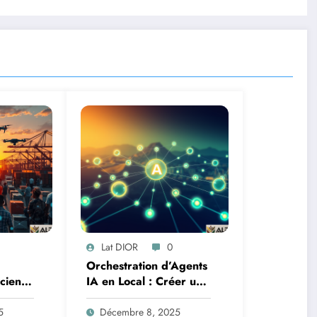
Lat DIOR
0
Orchestration d’Agents
Science
IA en Local : Créer un
oteurs
Système Multi-Agent
tion
Autonome avec
5
Décembre 8, 2025