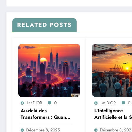
RELATED POSTS
Lat DIOR
0
Lat DIOR
0
Au-delà des
L’Intelligence
Transformers : Quand
Artificielle et la 
les Mélanges d’Experts
des Données : M
Redéfinissent
de la Transforma
Décembre 8, 2025
Décembre 8, 202