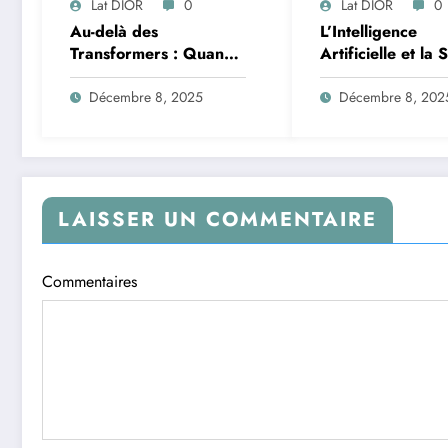
Lat DIOR
0
Lat DIOR
0
Au-delà des
L’Intelligence
Transformers : Quand
Artificielle et la 
les Mélanges d’Experts
des Données : M
Redéfinissent
de la Transforma
Décembre 8, 2025
Décembre 8, 202
l’Efficacité de l’IA
Logistique et
Infrastructures e
Afrique
LAISSER UN COMMENTAIRE
Commentaires