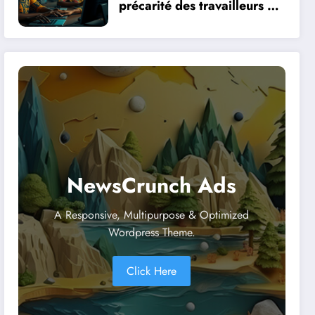
précarité des travailleurs du
clic en Afrique face à la
révolution numérique
NewsCrunch Ads
A Responsive, Multipurpose & Optimized
Wordpress Theme.
Click Here