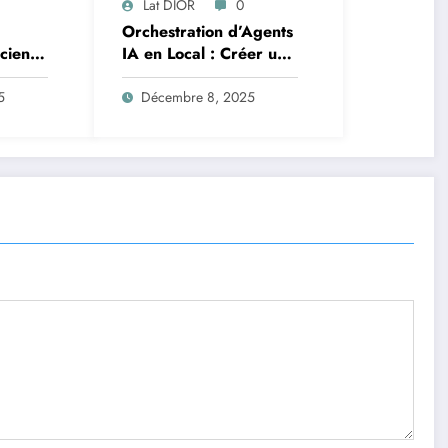
Lat DIOR
0
Orchestration d’Agents
Science
IA en Local : Créer un
oteurs
Système Multi-Agent
tion
Autonome avec
5
Décembre 8, 2025
TinyLlama
n