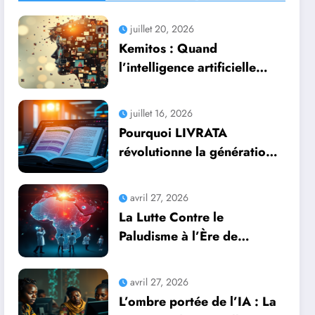
juillet 20, 2026
Kemitos : Quand
l’intelligence artificielle
redonne vie aux souvenirs
juillet 16, 2026
Pourquoi LIVRATA
révolutionne la génération
automatique de livres
professionnels avec
avril 27, 2026
l’intelligence artificielle
La Lutte Contre le
Paludisme à l’Ère de
l’Intelligence Artificielle :
Une Course Contre la
avril 27, 2026
Montre Africaine
L’ombre portée de l’IA : La