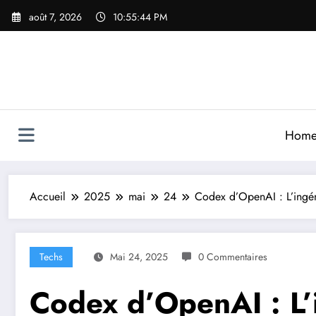
Aller
août 7, 2026
10:55:44 PM
au
contenu
Hom
Accueil
2025
mai
24
Codex d’OpenAI : L’ingéni
Techs
Mai 24, 2025
0 Commentaires
Codex d’OpenAI : L’i