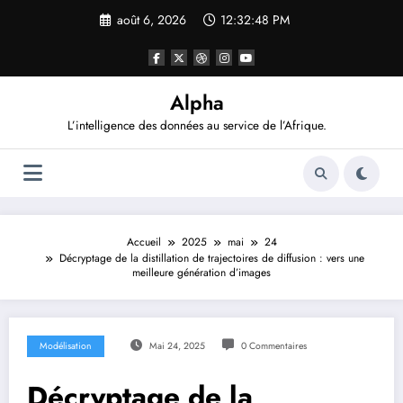
Aller
août 6, 2026
12:32:49 PM
au
contenu
Alpha
L’intelligence des données au service de l’Afrique.
Accueil
2025
mai
24
Décryptage de la distillation de trajectoires de diffusion : vers une
meilleure génération d’images
Modélisation
Mai 24, 2025
0 Commentaires
Décryptage de la