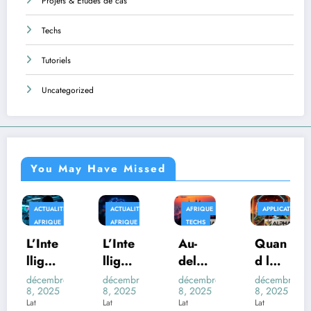
Projets & Études de cas
Techs
Tutoriels
Uncategorized
You May Have Missed
ITÉS
ACTUALITÉS
AFRIQUE
APPLICATIONS
TECHS
E
AFRIQUE
TECHS
L’Inte
Au-
Quan
L’Inte
lligen
delà
d la
lligen
ce
des
Fictio
ce
re
décembre
décembre
décembre
décembr
5
8, 2025
8, 2025
8, 2025
8, 2025
Artifi
Trans
n
Artifi
Lat
Lat
Lat
Lat