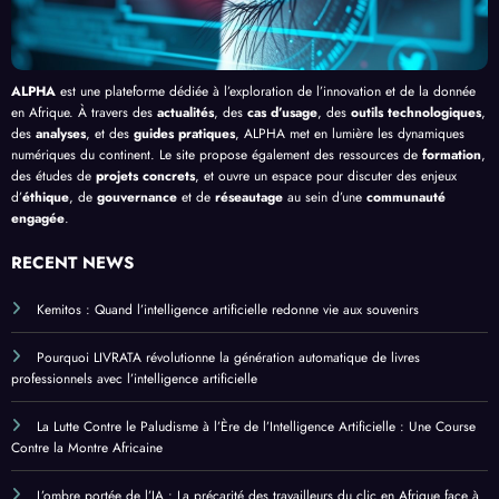
ures
en
Afriq
ue
ALPHA
est une plateforme dédiée à l’exploration de l’innovation et de la donnée
en Afrique. À travers des
actualités
, des
cas d’usage
, des
outils technologiques
,
des
analyses
, et des
guides pratiques
, ALPHA met en lumière les dynamiques
numériques du continent. Le site propose également des ressources de
formation
,
des études de
projets concrets
, et ouvre un espace pour discuter des enjeux
d’
éthique
, de
gouvernance
et de
réseautage
au sein d’une
communauté
engagée
.
RECENT NEWS
Kemitos : Quand l’intelligence artificielle redonne vie aux souvenirs
Pourquoi LIVRATA révolutionne la génération automatique de livres
professionnels avec l’intelligence artificielle
La Lutte Contre le Paludisme à l’Ère de l’Intelligence Artificielle : Une Course
Contre la Montre Africaine
L’ombre portée de l’IA : La précarité des travailleurs du clic en Afrique face à