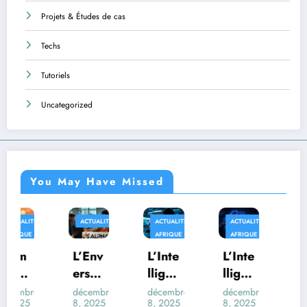
Projets & Études de cas
Techs
Tutoriels
Uncategorized
You May Have Missed
ACTUALITÉS
ACTUALITÉS
ACTUALITÉS
AFRIQUE
AFRIQUE
AFRIQUE
TECHS
L’Env
L’Inte
L’Inte
Au-
ers
lligen
lligen
delà
du
ce
ce
des
décembre
décembre
décembre
décembre
8, 2025
8, 2025
8, 2025
8, 2025