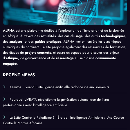
ue
ALPHA
est une plateforme dédiée à l’exploration de l’innovation et de la donnée
en Afrique. À travers des
actualités
, des
cas d’usage
, des
outils technologiques
,
des
analyses
, et des
guides pratiques
, ALPHA met en lumière les dynamiques
numériques du continent. Le site propose également des ressources de
formation
,
des études de
projets concrets
, et ouvre un espace pour discuter des enjeux
d’
éthique
, de
gouvernance
et de
réseautage
au sein d’une
communauté
engagée
.
RECENT NEWS
Kemitos : Quand l’intelligence artificielle redonne vie aux souvenirs
Pourquoi LIVRATA révolutionne la génération automatique de livres
professionnels avec l’intelligence artificielle
La Lutte Contre le Paludisme à l’Ère de l’Intelligence Artificielle : Une Course
Contre la Montre Africaine