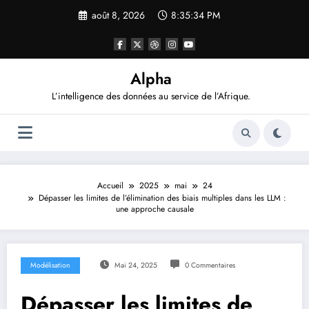
Aller
août 8, 2026
8:35:34 PM
au
contenu
Alpha
L’intelligence des données au service de l’Afrique.
Accueil
2025
mai
24
Dépasser les limites de l’élimination des biais multiples dans les LLM :
une approche causale
Modélisation
Mai 24, 2025
0 Commentaires
Dépasser les limites de