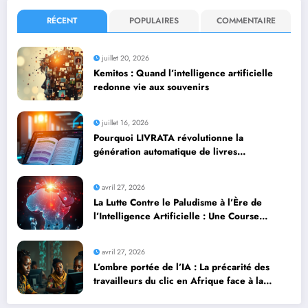
RÉCENT
POPULAIRES
COMMENTAIRE
juillet 20, 2026
Kemitos : Quand l’intelligence artificielle
redonne vie aux souvenirs
juillet 16, 2026
Pourquoi LIVRATA révolutionne la
génération automatique de livres
professionnels avec l’intelligence artificielle
avril 27, 2026
La Lutte Contre le Paludisme à l’Ère de
l’Intelligence Artificielle : Une Course
Contre la Montre Africaine
avril 27, 2026
L’ombre portée de l’IA : La précarité des
travailleurs du clic en Afrique face à la
révolution numérique