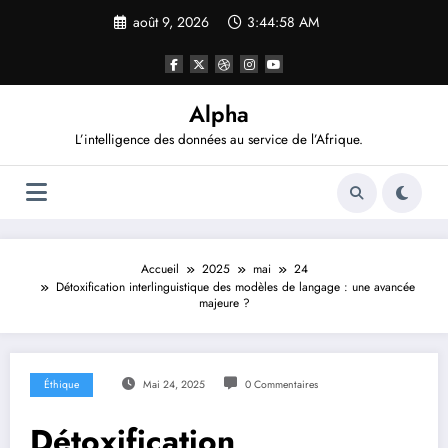
Aller
août 9, 2026
3:44:58 AM
au
contenu
Alpha
L’intelligence des données au service de l’Afrique.
Accueil
2025
mai
24
Détoxification interlinguistique des modèles de langage : une avancée
majeure ?
Éthique
Mai 24, 2025
0 Commentaires
Détoxification