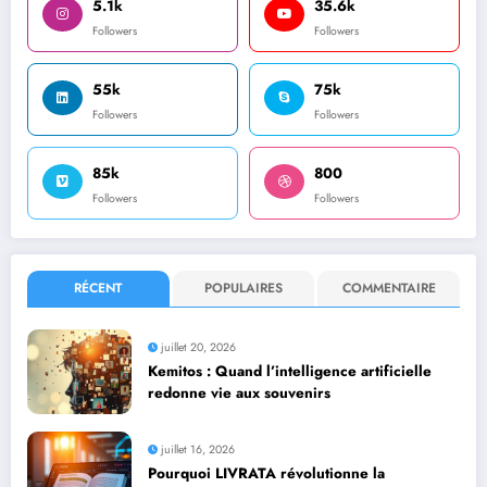
5.1k
35.6k
Followers
Followers
55k
75k
Followers
Followers
85k
800
Followers
Followers
RÉCENT
POPULAIRES
COMMENTAIRE
juillet 20, 2026
Kemitos : Quand l’intelligence artificielle
redonne vie aux souvenirs
juillet 16, 2026
Pourquoi LIVRATA révolutionne la