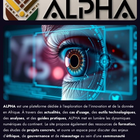
« Tra
Nouv
Enjeu
Redé
vaille
eau
x et
finiss
urs
Front
Prom
ent
du
contr
esses
l’Effi
Clic »
e le
, au-
cacit
en
Palud
delà
é de
Afriq
isme
de
l’IA
ue
en
Bang
Afriq
ui
ue
ALPHA
est une plateforme dédiée à l’exploration de l’innovation et de la donnée
en Afrique. À travers des
actualités
, des
cas d’usage
, des
outils technologiques
,
des
analyses
, et des
guides pratiques
, ALPHA met en lumière les dynamiques
numériques du continent. Le site propose également des ressources de
formation
,
des études de
projets concrets
, et ouvre un espace pour discuter des enjeux
d’
éthique
, de
gouvernance
et de
réseautage
au sein d’une
communauté