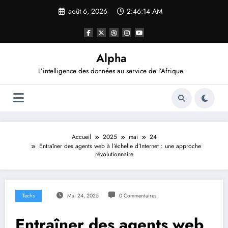
Aller
août 6, 2026
2:46:16 AM
au
contenu
Alpha
L’intelligence des données au service de l’Afrique.
Accueil
2025
mai
24
Entraîner des agents web à l’échelle d’Internet : une approche
révolutionnaire
Techs
Mai 24, 2025
0 Commentaires
Entraîner des agents web