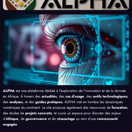
finiss
né
de la
souv
ent
par
Trans
enirs
l’Effi
l’Inte
form
cacit
lligen
ation
é de
ce
Logis
l’IA
Artifi
tique
cielle
et
Infras
truct
ures
en
Afriq
ue
ALPHA
est une plateforme dédiée à l’exploration de l’innovation et de la donnée
en Afrique. À travers des
actualités
, des
cas d’usage
, des
outils technologiques
,
des
analyses
, et des
guides pratiques
, ALPHA met en lumière les dynamiques
numériques du continent. Le site propose également des ressources de
formation
,
des études de
projets concrets
, et ouvre un espace pour discuter des enjeux
d’
éthique
, de
gouvernance
et de
réseautage
au sein d’une
communauté
engagée
.