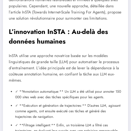
populaires. Cependant, une nouvelle approche, détaillée dans
l’article InSTA (Towards Internet-Scale Training For Agents), propose
une solution révolutionnaire pour surmonter ces limitations.
L’innovation InSTA : Au-delà des
données humaines
InSTA utilise une approche novatrice basée sur les modèles
linguistiques de grande taille (LLM) pour automatiser le processus
d’entraînement. L’idée principale est de lever la dépendance à la
coûteuse annotation humaine, en confiant la tâche aux LLM eux-
mêmes.
✓ **Annotation automatique:** Un LLM a été utilisé pour annoter 150
000 sites web avec des tâches spécifiques pour les agents.
✓ **Exécution et génération de trajectoires:** D’autres LLM, agissant
comme agents, ont ensuite exécuté ces tâches et généré des
trajectoires de navigation.
✓ **Filtrage intelligent:** Enfin, un troisième LLM a filtré ces
trajectoires, en évaluant leur succès avec une précision remarquable