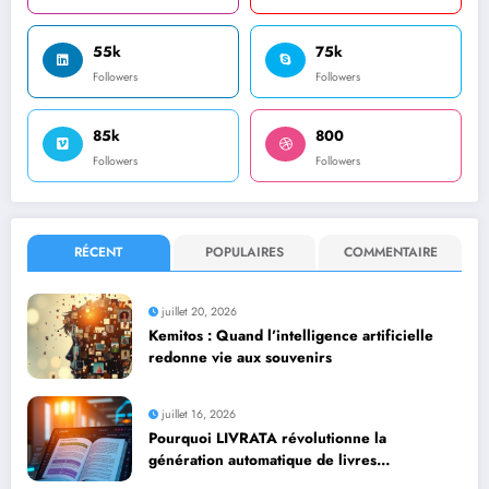
55k
75k
Followers
Followers
85k
800
Followers
Followers
RÉCENT
POPULAIRES
COMMENTAIRE
juillet 20, 2026
Kemitos : Quand l’intelligence artificielle
redonne vie aux souvenirs
juillet 16, 2026
Pourquoi LIVRATA révolutionne la
génération automatique de livres
professionnels avec l’intelligence artificielle