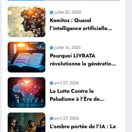
juillet 20, 2026
Kemitos : Quand
l’intelligence artificielle
redonne vie aux souvenirs
juillet 16, 2026
Pourquoi LIVRATA
révolutionne la génération
automatique de livres
professionnels avec
avril 27, 2026
l’intelligence artificielle
La Lutte Contre le
Paludisme à l’Ère de
l’Intelligence Artificielle :
Une Course Contre la
avril 27, 2026
Montre Africaine
L’ombre portée de l’IA : La