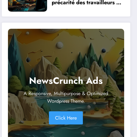
précarité des travailleurs du
clic en Afrique face à la
révolution numérique
NewsCrunch Ads
A Responsive, Multipurpose & Optimized
Wordpress Theme.
Click Here