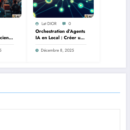
Lat DIOR
0
Orchestration d’Agents
Science
IA en Local : Créer un
oteurs
Système Multi-Agent
tion
Autonome avec
5
Décembre 8, 2025
TinyLlama
n