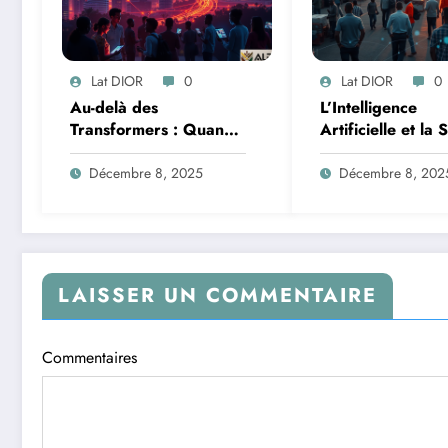
Lat DIOR
0
Lat DIOR
0
Au-delà des
L’Intelligence
Transformers : Quand
Artificielle et la 
les Mélanges d’Experts
des Données : M
Redéfinissent
de la Transforma
Décembre 8, 2025
Décembre 8, 202
l’Efficacité de l’IA
Logistique et
Infrastructures e
Afrique
LAISSER UN COMMENTAIRE
Commentaires