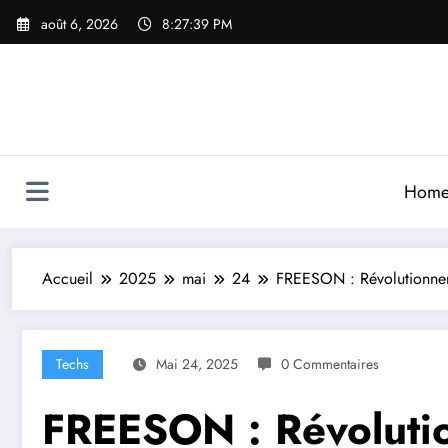
Aller
août 6, 2026
8:27:41 PM
au
contenu
Hom
Accueil
2025
mai
24
FREESON : Révolutionner
Techs
Mai 24, 2025
0 Commentaires
FREESON : Révolutio