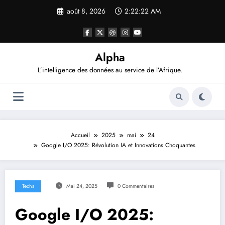
Aller
août 8, 2026
2:22:23 AM
au
contenu
Alpha
L’intelligence des données au service de l’Afrique.
Accueil
2025
mai
24
Google I/O 2025: Révolution IA et Innovations Choquantes
Techs
Mai 24, 2025
0 Commentaires
Google I/O 2025: