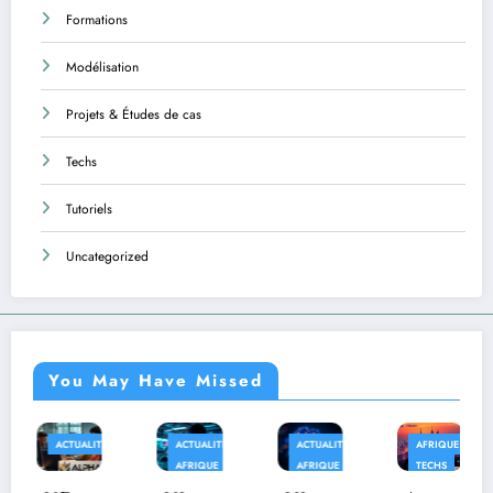
Formations
Modélisation
Projets & Études de cas
Techs
Tutoriels
Uncategorized
You May Have Missed
TÉS
ACTUALITÉS
ACTUALITÉS
AFRIQUE
APPLICATI
AFRIQUE
AFRIQUE
TECHS