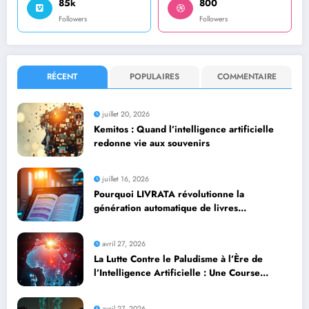
85k
800
Followers
Followers
RÉCENT
POPULAIRES
COMMENTAIRE
juillet 20, 2026
Kemitos : Quand l’intelligence artificielle
redonne vie aux souvenirs
juillet 16, 2026
Pourquoi LIVRATA révolutionne la
génération automatique de livres
professionnels avec l’intelligence artificielle
avril 27, 2026
La Lutte Contre le Paludisme à l’Ère de
l’Intelligence Artificielle : Une Course
Contre la Montre Africaine
avril 27, 2026