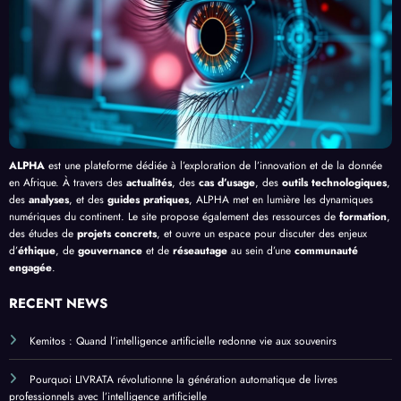
isme
de
l’IA
Artifi
en
Bang
cielle
Afriq
ui
ue
ALPHA
est une plateforme dédiée à l’exploration de l’innovation et de la donnée
en Afrique. À travers des
actualités
, des
cas d’usage
, des
outils technologiques
,
des
analyses
, et des
guides pratiques
, ALPHA met en lumière les dynamiques
numériques du continent. Le site propose également des ressources de
formation
,
des études de
projets concrets
, et ouvre un espace pour discuter des enjeux
d’
éthique
, de
gouvernance
et de
réseautage
au sein d’une
communauté
engagée
.
RECENT NEWS
Kemitos : Quand l’intelligence artificielle redonne vie aux souvenirs
Pourquoi LIVRATA révolutionne la génération automatique de livres
professionnels avec l’intelligence artificielle