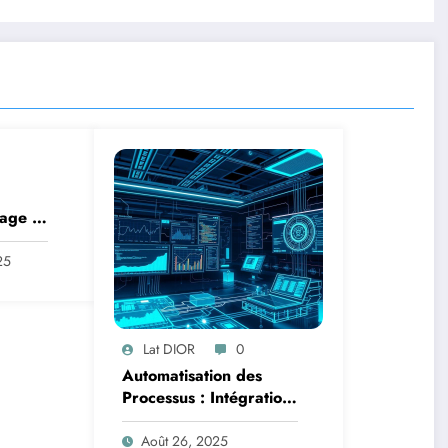
age :
des
25
 en
iffres
Lat DIOR
0
Automatisation des
Processus : Intégration
de l’IA avec la Logique
Temporelle
Août 26, 2025