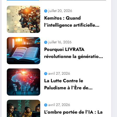
juillet 20, 2026
Kemitos : Quand
l’intelligence artificielle
redonne vie aux souvenirs
juillet 16, 2026
Pourquoi LIVRATA
révolutionne la génération
automatique de livres
professionnels avec
avril 27, 2026
l’intelligence artificielle
La Lutte Contre le
Paludisme à l’Ère de
l’Intelligence Artificielle :
Une Course Contre la
avril 27, 2026
Montre Africaine
L’ombre portée de l’IA : La