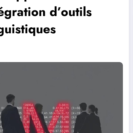
égration d’outils
guistiques