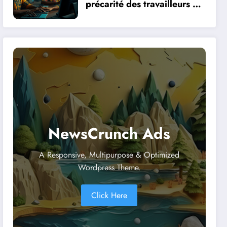
précarité des travailleurs du
clic en Afrique face à la
révolution numérique
NewsCrunch Ads
A Responsive, Multipurpose & Optimized
Wordpress Theme.
Click Here