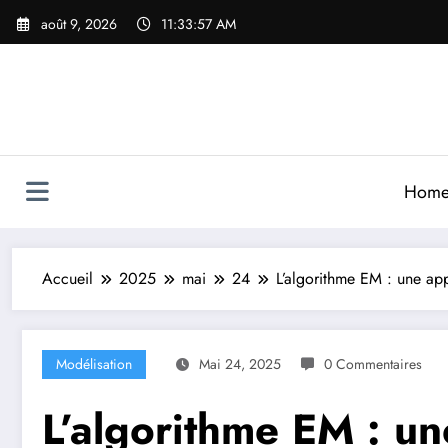
Aller
août 9, 2026
11:33:59 AM
au
contenu
Hom
Accueil
2025
mai
24
L’algorithme EM : une app
Modélisation
Mai 24, 2025
0 Commentaires
L’algorithme EM : u