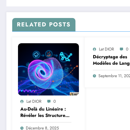
RELATED POSTS
Lat DIOR
0
Décryptage des
Modèles de Lang
Une Exploration 
Trajectoires
Septembre 11, 20
Informationnelles
Addition Multi-Ch
Lat DIOR
0
Au-Delà du Linéaire :
Révéler les Structures
Cachées des Données
avec l’Analyse en
Décembre 8, 2025