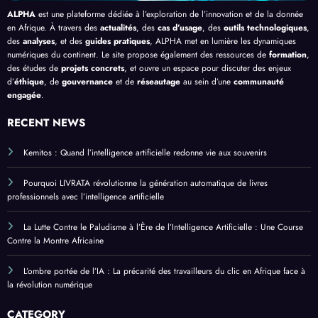
ALPHA
est une plateforme dédiée à l’exploration de l’innovation et de la donnée
en Afrique. À travers des
actualités
, des
cas d’usage
, des
outils technologiques
,
des
analyses
, et des
guides pratiques
, ALPHA met en lumière les dynamiques
numériques du continent. Le site propose également des ressources de
formation
,
des études de
projets concrets
, et ouvre un espace pour discuter des enjeux
d’
éthique
, de
gouvernance
et de
réseautage
au sein d’une
communauté
engagée
.
RECENT NEWS
Kemitos : Quand l’intelligence artificielle redonne vie aux souvenirs
Pourquoi LIVRATA révolutionne la génération automatique de livres
professionnels avec l’intelligence artificielle
La Lutte Contre le Paludisme à l’Ère de l’Intelligence Artificielle : Une Course
Contre la Montre Africaine
L’ombre portée de l’IA : La précarité des travailleurs du clic en Afrique face à
la révolution numérique
CATEGORY