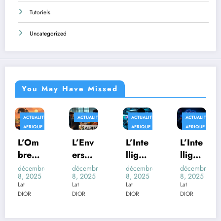
Tutoriels
Uncategorized
You May Have Missed
ACTUALITÉS
ACTUALITÉS
ACTUALITÉS
ACTUALITÉS
AFRIQUE
AFRIQUE
AFRIQUE
L’Om
L’Env
L’Inte
L’Inte
bre
ers
lligen
lligen
du
du
ce
ce
décembre
décembre
décembre
décembre
8, 2025
8, 2025
8, 2025
8, 2025
Palud
Déco
Artifi
Artifi
Lat
Lat
Lat
Lat
isme
r de
cielle
cielle
DIOR
DIOR
DIOR
DIOR
:
l’IA :
et la
au
Quan
La
Scien
Cœur