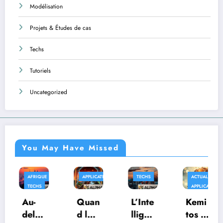
Modélisation
Projets & Études de cas
Techs
Tutoriels
Uncategorized
You May Have Missed
AFRIQUE
APPLICATIONS
TECHS
ACTUALITÉS
TECHS
APPLICATIONS
UNCATEGORIZE
Au-
Quan
L’Inte
Kemi
delà
d la
lligen
tos :