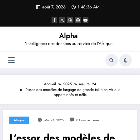
Aller
août 7, 2026
1:48:37 AM
au
contenu
Alpha
L’intelligence des données au service de l’Afrique.
Accueil
2025
mai
24
L’essor des modèles de langage de grande taille en Afrique :
opportunités et défis
Afrique
Mai 24, 2025
0 Commentaires
L’essor des modèles de