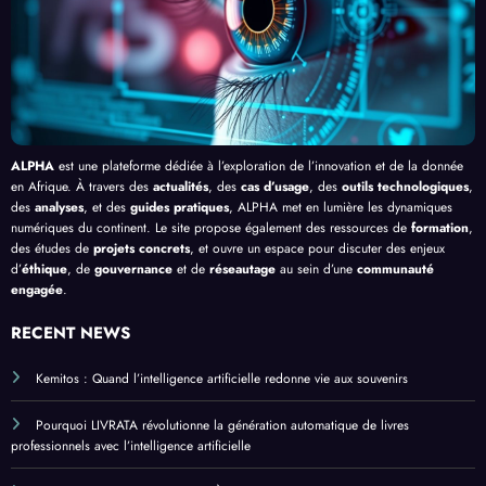
Infras
truct
ures
en
Afriq
ue
ALPHA
est une plateforme dédiée à l’exploration de l’innovation et de la donnée
en Afrique. À travers des
actualités
, des
cas d’usage
, des
outils technologiques
,
des
analyses
, et des
guides pratiques
, ALPHA met en lumière les dynamiques
numériques du continent. Le site propose également des ressources de
formation
,
des études de
projets concrets
, et ouvre un espace pour discuter des enjeux
d’
éthique
, de
gouvernance
et de
réseautage
au sein d’une
communauté
engagée
.
RECENT NEWS
Kemitos : Quand l’intelligence artificielle redonne vie aux souvenirs
Pourquoi LIVRATA révolutionne la génération automatique de livres
professionnels avec l’intelligence artificielle