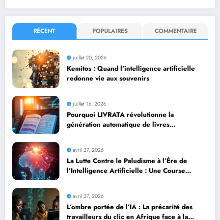
RÉCENT
POPULAIRES
COMMENTAIRE
juillet 20, 2026
Kemitos : Quand l’intelligence artificielle
redonne vie aux souvenirs
juillet 16, 2026
Pourquoi LIVRATA révolutionne la
génération automatique de livres
professionnels avec l’intelligence artificielle
avril 27, 2026
La Lutte Contre le Paludisme à l’Ère de
l’Intelligence Artificielle : Une Course
Contre la Montre Africaine
avril 27, 2026
L’ombre portée de l’IA : La précarité des
travailleurs du clic en Afrique face à la