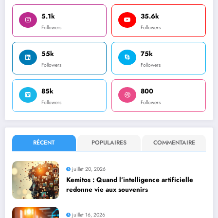
5.1k
35.6k
Followers
Followers
55k
75k
Followers
Followers
85k
800
Followers
Followers
RÉCENT
POPULAIRES
COMMENTAIRE
juillet 20, 2026
Kemitos : Quand l’intelligence artificielle
redonne vie aux souvenirs
juillet 16, 2026