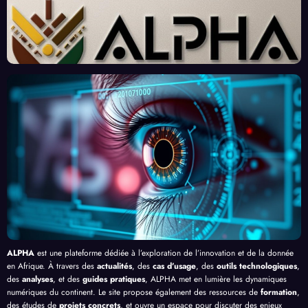
des
Un
ains :
perts
« Tra
Nouv
Enjeu
Redé
vaille
eau
x et
finiss
urs
Front
Prom
ent
du
contr
esses
l’Effi
Clic »
e le
, au-
cacit
en
Palud
delà
é de
Afriq
isme
de
l’IA
ue
en
Bang
Afriq
ui
ue
ALPHA
est une plateforme dédiée à l’exploration de l’innovation et de la donnée
en Afrique. À travers des
actualités
, des
cas d’usage
, des
outils technologiques
,
des
analyses
, et des
guides pratiques
, ALPHA met en lumière les dynamiques
numériques du continent. Le site propose également des ressources de
formation
,
des études de
projets concrets
, et ouvre un espace pour discuter des enjeux