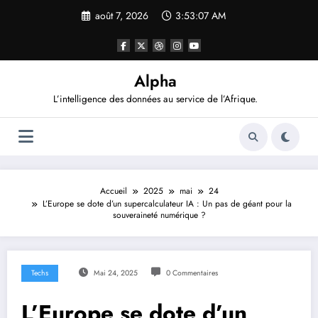
Aller
août 7, 2026
3:53:09 AM
au
contenu
Alpha
L’intelligence des données au service de l’Afrique.
Accueil
2025
mai
24
L’Europe se dote d’un supercalculateur IA : Un pas de géant pour la
souveraineté numérique ?
Techs
Mai 24, 2025
0 Commentaires
L’Europe se dote d’un