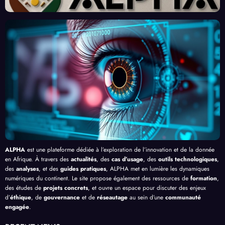
urs
Front
Prom
ent
du
contr
esses
l’Effi
Clic »
e le
, au-
cacit
en
Palud
delà
é de
Afriq
isme
de
l’IA
ue
en
Bang
Afriq
ui
ue
ALPHA
est une plateforme dédiée à l’exploration de l’innovation et de la donnée
en Afrique. À travers des
actualités
, des
cas d’usage
, des
outils technologiques
,
des
analyses
, et des
guides pratiques
, ALPHA met en lumière les dynamiques
numériques du continent. Le site propose également des ressources de
formation
,
des études de
projets concrets
, et ouvre un espace pour discuter des enjeux
d’
éthique
, de
gouvernance
et de
réseautage
au sein d’une
communauté
engagée
.