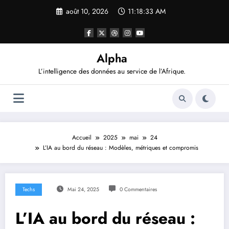
Aller
août 10, 2026
11:18:34 AM
au
contenu
Alpha
L’intelligence des données au service de l’Afrique.
Accueil
2025
mai
24
L’IA au bord du réseau : Modèles, métriques et compromis
Techs
Mai 24, 2025
0 Commentaires
L’IA au bord du réseau :