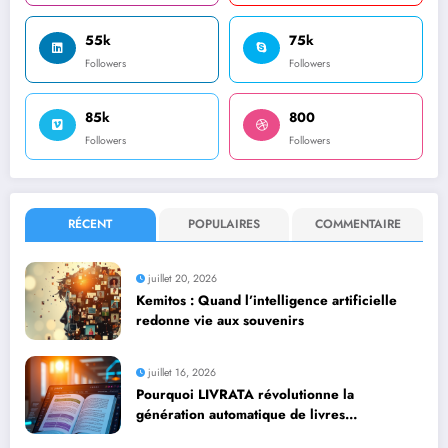
55k
75k
Followers
Followers
85k
800
Followers
Followers
RÉCENT
POPULAIRES
COMMENTAIRE
juillet 20, 2026
Kemitos : Quand l’intelligence artificielle
redonne vie aux souvenirs
juillet 16, 2026
Pourquoi LIVRATA révolutionne la
génération automatique de livres
professionnels avec l’intelligence artificielle