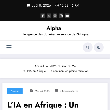
Aller
août 8, 2026
12:28:46 PM
au
contenu
Alpha
L’intelligence des données au service de l’Afrique.
Accueil
2025
mai
24
L’IA en Afrique : Un continent en pleine mutation
Afrique
Mai 24, 2025
0 Commentaires
L’IA en Afrique : Un