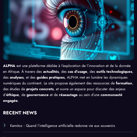
en
Palud
delà
é de
Afriq
isme
de
l’IA
ue
en
Bang
Afriq
ui
ue
ALPHA
est une plateforme dédiée à l’exploration de l’innovation et de la donnée
en Afrique. À travers des
actualités
, des
cas d’usage
, des
outils technologiques
,
des
analyses
, et des
guides pratiques
, ALPHA met en lumière les dynamiques
numériques du continent. Le site propose également des ressources de
formation
,
des études de
projets concrets
, et ouvre un espace pour discuter des enjeux
d’
éthique
, de
gouvernance
et de
réseautage
au sein d’une
communauté
engagée
.
RECENT NEWS
Kemitos : Quand l’intelligence artificielle redonne vie aux souvenirs