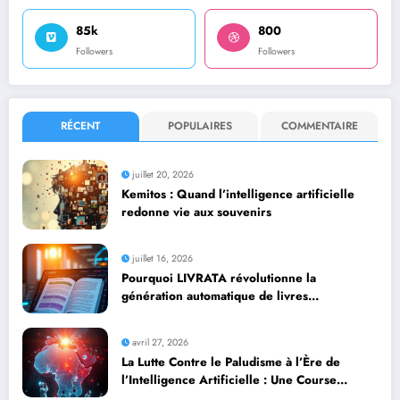
85k
800
Followers
Followers
RÉCENT
POPULAIRES
COMMENTAIRE
juillet 20, 2026
Kemitos : Quand l’intelligence artificielle
redonne vie aux souvenirs
juillet 16, 2026
Pourquoi LIVRATA révolutionne la
génération automatique de livres
professionnels avec l’intelligence artificielle
avril 27, 2026
La Lutte Contre le Paludisme à l’Ère de
l’Intelligence Artificielle : Une Course
Contre la Montre Africaine