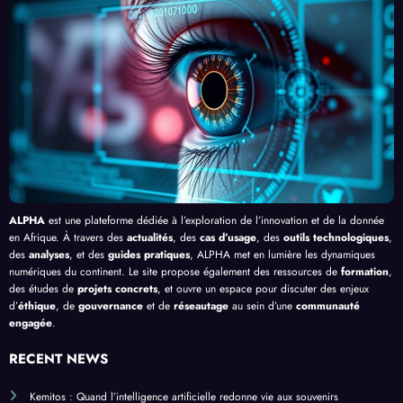
e le
, au-
cacit
lligen
Palud
delà
é de
ce
isme
de
l’IA
Artifi
en
Bang
cielle
Afriq
ui
ue
ALPHA
est une plateforme dédiée à l’exploration de l’innovation et de la donnée
en Afrique. À travers des
actualités
, des
cas d’usage
, des
outils technologiques
,
des
analyses
, et des
guides pratiques
, ALPHA met en lumière les dynamiques
numériques du continent. Le site propose également des ressources de
formation
,
des études de
projets concrets
, et ouvre un espace pour discuter des enjeux
d’
éthique
, de
gouvernance
et de
réseautage
au sein d’une
communauté
engagée
.
RECENT NEWS
Kemitos : Quand l’intelligence artificielle redonne vie aux souvenirs