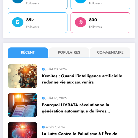
Followers
Followers
85k
800
Followers
Followers
RÉCENT
POPULAIRES
COMMENTAIRE
juillet 20, 2026
Kemitos : Quand l’intelligence artificielle
redonne vie aux souvenirs
juillet 16, 2026
Pourquoi LIVRATA révolutionne la
génération automatique de livres
professionnels avec l’intelligence artificielle
avril 27, 2026
La Lutte Contre le Paludisme à l’Ère de