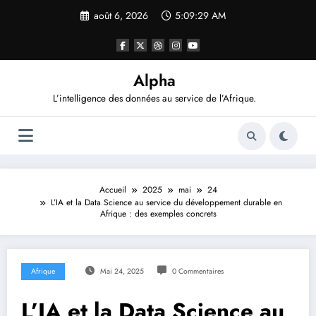
Aller
août 6, 2026
5:09:30 AM
au
contenu
Alpha
L’intelligence des données au service de l’Afrique.
Accueil
2025
mai
24
L’IA et la Data Science au service du développement durable en
Afrique : des exemples concrets
Afrique
Mai 24, 2025
0 Commentaires
L’IA et la Data Science au