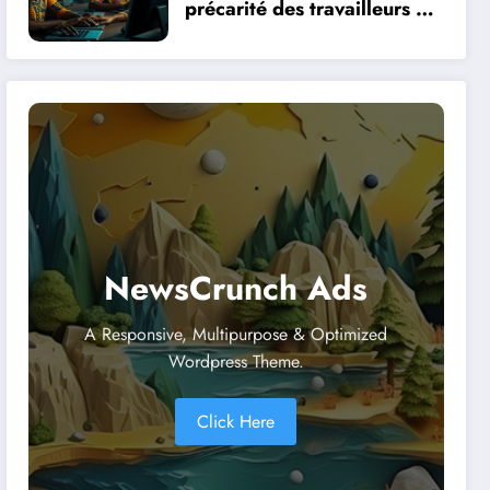
précarité des travailleurs du
clic en Afrique face à la
révolution numérique
NewsCrunch Ads
A Responsive, Multipurpose & Optimized
Wordpress Theme.
Click Here