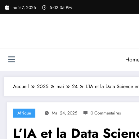
Aller
août 7, 2026
5:02:37 PM
au
contenu
Hom
Accueil
2025
mai
24
L’IA et la Data Science e
Afrique
Mai 24, 2025
0 Commentaires
L’IA et la Data Scie