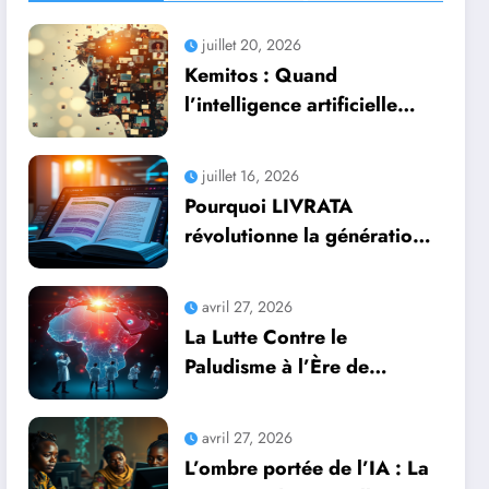
juillet 20, 2026
Kemitos : Quand
l’intelligence artificielle
redonne vie aux souvenirs
juillet 16, 2026
Pourquoi LIVRATA
révolutionne la génération
automatique de livres
professionnels avec
avril 27, 2026
l’intelligence artificielle
La Lutte Contre le
Paludisme à l’Ère de
l’Intelligence Artificielle :
Une Course Contre la
avril 27, 2026
Montre Africaine
L’ombre portée de l’IA : La